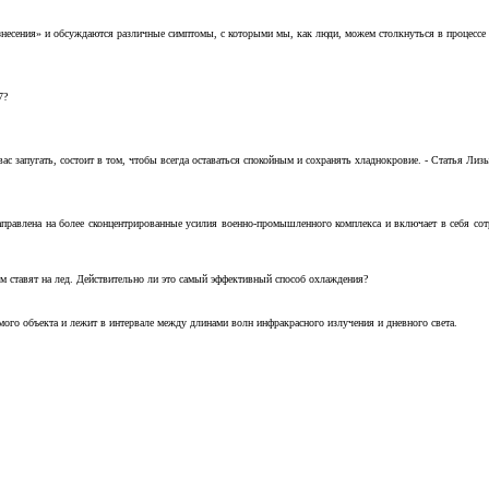
несения» и обсуждаются различные симптомы, с которыми мы, как люди, можем столкнуться в процессе н
7?
с запугать, состоит в том, чтобы всегда оставаться спокойным и сохранять хладнокровие. - Статья Лизы 
аправлена на более сконцентрированные усилия военно-промышленного комплекса и включает в себя с
м ставят на лед. Действительно ли это самый эффективный способ охлаждения?
ого объекта и лежит в интервале между длинами волн инфракрасного излучения и дневного света.