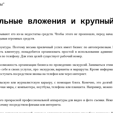
сы"
льные вложения и крупны
ают его из-за недостатка средств. Чтобы этого не произошло, перед начал
дывая огромных средств.
уктура. Поэтому весьма приличный успех имеет бизнес по автоперевозкам
ть клиентуру, понадобится организовать простой в использовании админис
и по телефону. Для этих целей существует рабочий номер.
ь возможность организации бизнеса по проведению экскурсий. Заниматься эти
 себе и своих услугах, про экскурсии, варианты и маршруты. Кроме информа
ступать посредством звонка на телефон или через интернет.
ьскую или журналистскую карьеру, с помощью блога. Конечно, это долгий 
чки мира, с компьютера, ноутбука, телефона или планшета. Например, можно
го прекрасной профессиональной аппаратуры для видео и фото съемки. Нек
казчику посредством флешки или интернета.