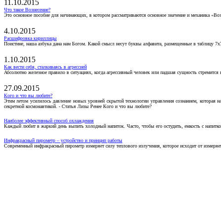
11.10.2015
Что такое Вознесение?
Это основное пособие для начинающих, в котором рассматриваются основное значение и механика «Воз
4.10.2015
Расшифровка кириллицы
Поистине, наша азбука дана нам Богом. Какой смысл несут буквы алфавита, размещенные в таблицу 7х
1.10.2015
Как вести себя, сталкиваясь в агрессией
Абсолютно железное правило в ситуациях, когда агрессивный человек или падшая сущность стремится ва
27.09.2015
Кого и что вы любите?
Этим летом усилилось давление новых уровней скрытой технологии управления сознанием, которая н
секретной космонавтикой. - Статья Лизы Ренее Кого и что вы любите?
Наиболее эффективный способ охлаждения
Каждый любит в жаркий день выпить холодный напиток. Часто, чтобы его остудить, емкость с напитко
Инфракрасный пирометр – устройство и принцип работы
Современный инфракрасный пирометр измеряет силу теплового излучения, которое исходит от измеряем