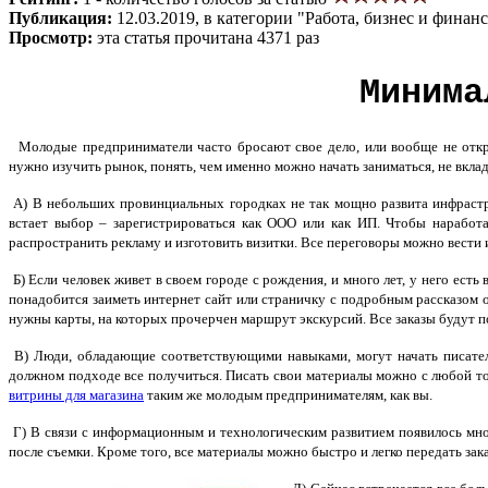
Публикация:
12.03.2019, в категории "Работа, бизнес и финан
Просмотр:
эта статья прочитана 4371 раз
Минима
Молодые предприниматели часто бросают свое дело, или вообще не открыв
нужно изучить рынок, понять, чем именно можно начать заниматься, не вкла
А) В небольших провинциальных городках не так мощно развита инфрастр
встает выбор – зарегистрироваться как ООО или как ИП. Чтобы наработа
распространить рекламу и изготовить визитки. Все переговоры можно вести 
Б) Если человек живет в своем городе с рождения, и много лет, у него ест
понадобится заиметь интернет сайт или страничку с подробным рассказом о
нужны карты, на которых прочерчен маршрут экскурсий. Все заказы будут по
В) Люди, обладающие соответствующими навыками, могут начать писател
должном подходе все получиться. Писать свои материалы можно с любой то
витрины для магазина
таким же молодым предпринимателям, как вы.
Г) В связи с информационным и технологическим развитием появилось мно
после съемки. Кроме того, все материалы можно быстро и легко передать за