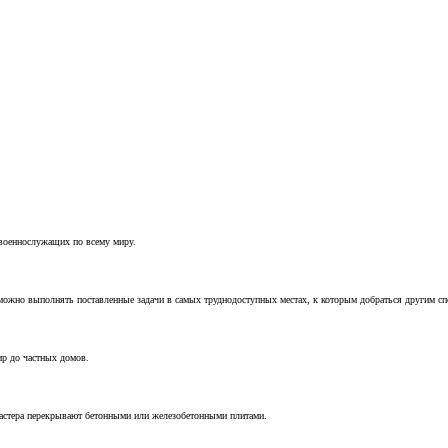
 военнослужащих по всему миру.
можно выполнять поставленные задачи в самых труднодоступных местах, к которым добраться другим с
ир до частных домов.
мастера перекрывают бетонными или железобетонными плитами.