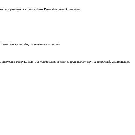
ашего развития. - - Статья Лизы Ренее Что такое Вознесение?
Ренее Как вести себя, сталкиваясь в агрессией
отрудничество вооруженных сил человечества и многих группировок других измерений, управляющих