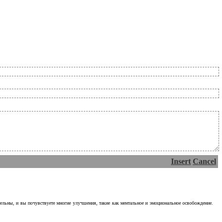
Insert
Cancel
тельны, и вы почувствуете многие улучшения, такие как ментальное и эмоциональное освобождение.