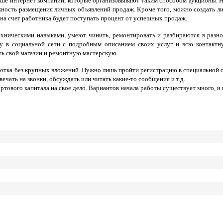
льше интернет компаний, которые организовывают таким способом аукционы. Н
ность размещения личных объявлений продаж. Кроме того, можно создать лич
 на счет работника будет поступать процент от успешных продаж.
хническими навыками, умеют чинить, ремонтировать и разбираются в разн
у в социальной сети с подробным описанием своих услуг и всю контактн
ь свой магазин и ремонтную мастерскую.
ботка без крупных вложений. Нужно лишь пройти регистрацию в специальной си
ечать на звонки, обсуждать или читать какие-то сообщения и т.д.
ртового капитала на свое дело. Вариантов начала работы существует много, и н