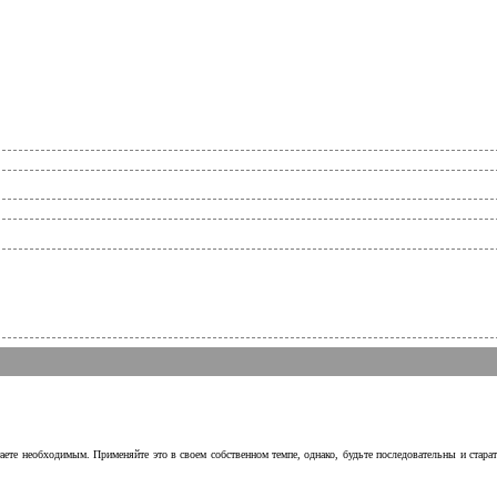
аете необходимым. Применяйте это в своем собственном темпе, однако, будьте последовательны и стара