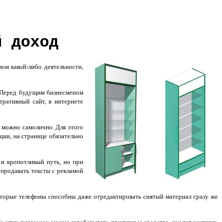
й доход
ом какой-либо деятельности,
. Перед будущим бизнесменом
тративный сайт, в интернете
м можно самолично. Для этого
ции, на странице обязательно
и кропотливый путь, но при
 продавать тексты с рекламой
оторые телефоны способны даже отредактировать снятый материал сразу же