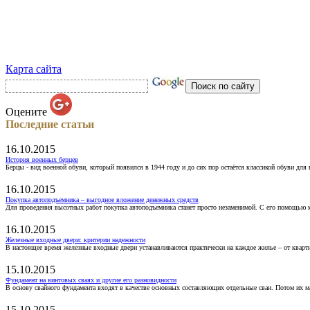
Карта сайта
Оцените
Последние статьи
16.10.2015
История военных берцев
Берцы - вид военной обуви, который появился в 1944 году и до сих пор остаётся классикой обуви для
16.10.2015
Покупка автоподъемника – выгодное вложение денежных средств
Для проведения высотных работ покупка автоподъемника станет просто незаменимой. С его помощью 
16.10.2015
Железные входные двери: критерии надежности
В настоящее время железные входные двери устанавливаются практически на каждое жилье – от кварт
15.10.2015
Фундамент на винтовых сваях и другие его разновидности
В основу свайного фундамента входят в качестве основных составляющих отдельные сваи. Потом их 
15.10.2015