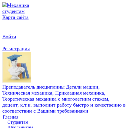
Карта сайта
Войти
Регистрация
Преподаватель дисциплины Детали машин,
Техническая механика, Прикладная механика,
Теоретическая механика с многолетним стажем,
доцент, к.т.н. выполнит работу быстро и качественно в
соответствии с Вашими требованиями
Главная
Студентам
Школьникам