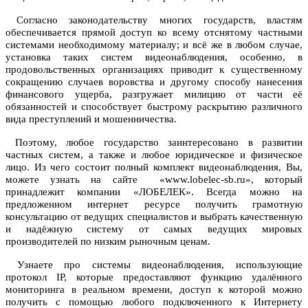
Согласно законодательству многих государств, властям
обеспечивается прямой доступ ко всему отснятому частными
системами необходимому материалу; и всё же в любом случае,
установка таких систем видеонаблюдения, особенно, в
продовольственных организациях приводит к существенному
сокращению случаев воровства и другому способу нанесения
финансового ущерба, разгружает милицию от части её
обязанностей и способствует быстрому раскрытию различного
вида преступлений и мошенничества.
Поэтому, любое государство заинтересовано в развитии
частных систем, а также и любое юридическое и физическое
лицо. Из чего состоит полный комплект видеонаблюдения, Вы,
можете узнать на сайте «www.lobelec-sb.ru», который
принадлежит компании «ЛОБЕЛЕК». Всегда можно на
предложенном интернет ресурсе получить грамотную
консультацию от ведущих специалистов и выбрать качественную
и надёжную систему от самых ведущих мировых
производителей по низким рыночным ценам.
Узнаете про системы видеонаблюдения, использующие
протокол IР, которые предоставляют функцию удалённого
мониторинга в реальном времени, доступ к которой можно
получить с помощью любого подключенного к Интернету