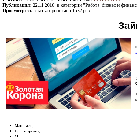
Публикация:
22.11.2018, в категории "Работа, бизнес и финан
Просмотр:
эта статья прочитана 1532 раз
Зай
Ф
т
К
О
К
П
з
Мани мен;
Профи кредит;
Мили;