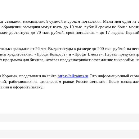
я ставками, максимальной суммой и сроком погашения. Мани мен один из 
 обращении заемщики могут взять до 10 тыс. рублей сроком не более меся
ет достигнуть до 70 тыс. рублей, срок погашения – до 17 недель. Первый
ько граждане от 26 лет. Выдает ссуды в размере до 200 тыс. рублей на нес
раммы кредитования: «Профи Комфорт» и «Профи Вместе». Первая предусмат
ет программа для бизнеса, которая предусматривает оформление микрозайма 
 Корона», представлен на сайте
https://allzaims.ru
. Это информационный серви
ний, работающих на финансовом рынке России легально. После ознакомле
ании и оформить заявку.