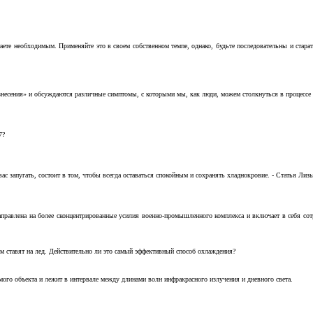
аете необходимым. Применяйте это в своем собственном темпе, однако, будьте последовательны и стара
несения» и обсуждаются различные симптомы, с которыми мы, как люди, можем столкнуться в процессе н
7?
с запугать, состоит в том, чтобы всегда оставаться спокойным и сохранять хладнокровие. - Статья Лизы 
аправлена на более сконцентрированные усилия военно-промышленного комплекса и включает в себя с
м ставят на лед. Действительно ли это самый эффективный способ охлаждения?
ого объекта и лежит в интервале между длинами волн инфракрасного излучения и дневного света.