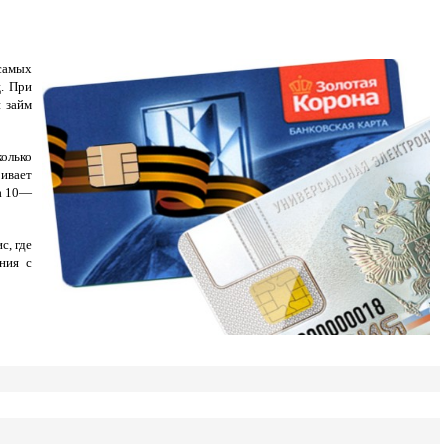
самых
ц. При
 займ
колько
ривает
на 10—
с, где
ния с