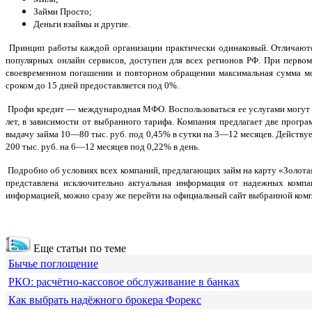
Займи Просто;
Деньги взаймы и другие.
Принцип работы каждой организации практически одинаковый. Отличаютс
популярных онлайн сервисов, доступен для всех регионов РФ. При первом
своевременном погашении и повторном обращении максимальная сумма мож
сроком до 15 дней предоставляется под 0%.
Профи кредит — международная МФО. Воспользоваться ее услугами могут тол
лет, в зависимости от выбранного тарифа. Компания предлагает две прог
выдачу займа 10—80 тыс. руб. под 0,45% в сутки на 3—12 месяцев. Действу
200 тыс. руб. на 6—12 месяцев под 0,22% в день.
Подробно об условиях всех компаний, предлагающих займ на карту «Золотая
представлена исключительно актуальная информация от надежных компа
информацией, можно сразу же перейти на официальный сайт выбранной комп
Еще статьи по теме
Бычье поглощение
РКО: расчётно-кассовое обслуживание в банках
Как выбрать надёжного брокера Форекс