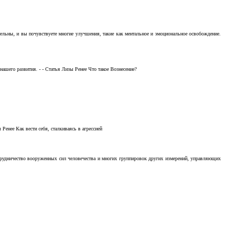
тельны, и вы почувствуете многие улучшения, такие как ментальное и эмоциональное освобождение.
ашего развития. - - Статья Лизы Ренее Что такое Вознесение?
Ренее Как вести себя, сталкиваясь в агрессией
отрудничество вооруженных сил человечества и многих группировок других измерений, управляющих