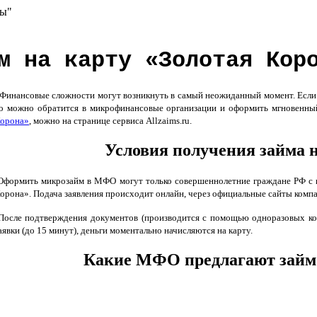
сы"
м на карту «Золотая Кор
инансовые сложности могут возникнуть в самый неожиданный момент. Если р
о можно обратится в микрофинансовые организации и оформить мгновенны
орона»
, можно на странице сервиса Allzaims.ru.
Условия получения займа н
формить микрозайм в МФО могут только совершеннолетние граждане РФ с 
орона». Подача заявления происходит онлайн, через официальные сайты ком
осле подтверждения документов (производится с помощью одноразовых код
аявки (до 15 минут), деньги моментально начисляются на карту.
Какие МФО предлагают займ 