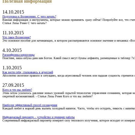
Полезная информация
14.10.2015
Подготовка к Вознесению. С чего начать?
Важная информация и инструменты, которые можно применять сразу сейчас! Попробуйте все, что счит
Статья Лизы Ренее С чего начать?
11.10.2015
Что такое Вознесение?
Это основное пособие для начинающих, в котором рассматриваются основное значение и механика «Воз
4.10.2015
Расшифровка кириллицы
Поистине, наша азбука дана нам Богом. Какой смысл несут буквы алфавита, размещенные в таблицу 7х
1.10.2015
Как вести себя, сталкиваясь в агрессией
Абсолютно железное правило в ситуациях, когда агрессивный человек или падшая сущность стремится ва
27.09.2015
Кого и что вы любите?
Этим летом усилилось давление новых уровней скрытой технологии управления сознанием, которая н
секретной космонавтикой. - Статья Лизы Ренее Кого и что вы любите?
Наиболее эффективный способ охлаждения
Каждый любит в жаркий день выпить холодный напиток. Часто, чтобы его остудить, емкость с напитко
Инфракрасный пирометр – устройство и принцип работы
Современный инфракрасный пирометр измеряет силу теплового излучения, которое исходит от измеряем