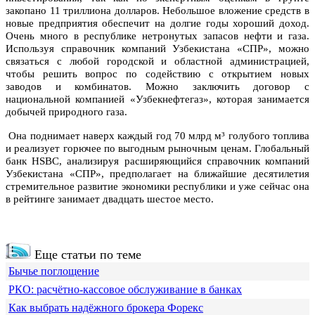
закопано 11 триллиона долларов. Небольшое вложение средств в
новые предприятия обеспечит на долгие годы хороший доход.
Очень много в республике нетронутых запасов нефти и газа.
Используя справочник компаний Узбекистана «СПР», можно
связаться с любой городской и областной администрацией,
чтобы решить вопрос по содействию с открытием новых
заводов и комбинатов. Можно заключить договор с
национальной компанией «Узбекнефтегаз», которая занимается
добычей природного газа.
Она поднимает наверх каждый год 70 млрд м³ голубого топлива
и реализует горючее по выгодным рыночным ценам. Глобальный
банк HSBC, анализируя расширяющийся справочник компаний
Узбекистана «СПР», предполагает на ближайшие десятилетия
стремительное развитие экономики республики и уже сейчас она
в рейтинге занимает двадцать шестое место.
Еще статьи по теме
Бычье поглощение
РКО: расчётно-кассовое обслуживание в банках
Как выбрать надёжного брокера Форекс