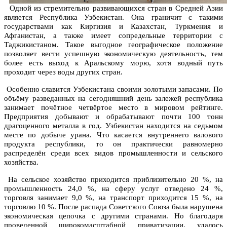
Одной из стремительно развивающихся стран в Средней Азии
является Республика Узбекистан. Она граничит с такими
государствами как Киргизия и Казахстан, Туркмения и
Афганистан, а также имеет сопредельные территории с
Таджикистаном. Такое выгодное географическое положение
позволяет вести успешную экономическую деятельность, тем
более есть выход к Аральскому морю, хотя водный путь
проходит через воды других стран.
Особенно славится Узбекистана своими золотыми запасами. По
объёму разведанных на сегодняшний день залежей республика
занимает почётное четвёртое место в мировом рейтинге.
Предприятия добывают и обрабатывают почти 100 тонн
драгоценного металла в год. Узбекистан находится на седьмом
месте по добыче урана. Что касается внутреннего валового
продукта республики, то он практически равномерно
распределён среди всех видов промышленности и сельского
хозяйства.
На сельское хозяйство приходится приблизительно 20 %, на
промышленность 24,0 %, на сферу услуг отведено 24 %,
торговля занимает 9,0 %, на транспорт приходится 15 %, на
торговлю 10 %. После распада Советского Союза была нарушена
экономическая цепочка с другими странами. Но благодаря
проведенной широкомасштабной приватизации, удалось