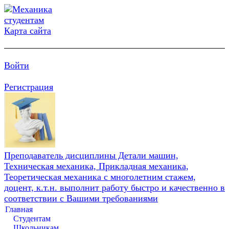
Карта сайта
Войти
Регистрация
Преподаватель дисциплины Детали машин,
Техническая механика, Прикладная механика,
Теоретическая механика с многолетним стажем,
доцент, к.т.н. выполнит работу быстро и качественно в
соответствии с Вашими требованиями
Главная
Студентам
Школьникам