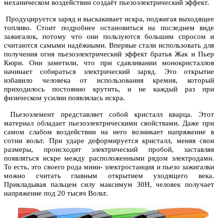
механическом воздействии создаёт пьезоэлектрический эффект.
Продуцируется заряд и выскакивает искра, поджигая выходящее
топливо. Стоит подробнее остановиться на последнем виде
зажигалок, потому что они пользуются большим спросом и
считаются самыми надёжными. Впервые стали использовать для
получения огня пьезоэлектрический эффект братья Жак и Пьер
Кюри. Они заметили, что при сдавливании монокристаллов
начинает собираться электрический заряд. Это открытие
избавило человека от использования кремня, который
приходилось постоянно крутить, и не каждый раз при
физическом усилии появлялась искра.
Пьезоэлемент представляет собой кристалл кварца. Этот
материал обладает пьезоэлектрическими свойствами. Даже при
самом слабом воздействии на него возникает напряжение в
сотни вольт. При ударе деформируется кристалл, меняя свои
размеры, происходит электрический пробой, заставляя
появляться искре между расположенными рядом электродами.
То есть, это своего рода мини- электростанция и пьезо зажигалки
можно считать главным открытием уходящего века.
Прикладывая пальцем силу максимум 30Н, человек получает
напряжение под 20 тысяч Вольт.