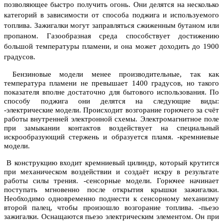
позволяющее быстро получить огонь. Они делятся на несколько
категорий в зависимости от способа поджига и используемого
топлива. Зажигалки могут заправляться сжиженным бутаном или
пропаном. Газообразная среда способствует достижению
большой температуры пламени, и она может доходить до 1900
градусов.
Бензиновые модели менее производительные, так как
температура пламени не превышает 1400 градусов, но такого
показателя вполне достаточно для бытового использования. По
способу поджига они делятся на следующие виды:
-электрические модели. Происходит возгорание горючего за счёт
работы внутренней электронной схемы. Электромагнитное поле
при замыкании контактов воздействует на специальный
искрообразующий стержень и образуется пламя. -кремниевые
модели.
В конструкцию входит кремниевый цилиндр, который крутится
при механическом воздействии и создаёт искру в результате
работы силы трения. -сенсорные модели. Горючее начинает
поступать мгновенно после открытия крышки зажигалки.
Необходимо одновременно поднести к сенсорному механизму
второй палец, чтобы произошло возгорание топлива. -пьезо
зажигалки. Оснащаются пьезо электрическим элементом. Он при