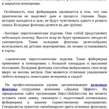
в закрытом помещении.
Особенность этих фейерверков заключается в том, что они
практически не выделяют дым в процессе горения. Люди,
которые находятся в зале, не будут чувствовать едкого и резкого
запаха Холодные фонтаны делятся на две группы:
-бытовые пиротехнические изделия. Они собой представляют
небольшую палочку. Высота искр не будет превышать пятьдесят
сантиметров. Такие холодные фонтаны целесообразно
использовать на детских мероприятиях, их можно устанавливать
в торты.
-сценические пиротехнические изделия. Такие фейерверки
применяют в помещениях с большой площадью и высокими
потолками. Холодные фонтаны способны выбрасывать сноп искр
вверх на восемь метров. Они являются отличным украшением
любого концерта, новогодних вечеринок и свадеб.
На профессиональном уровне организовывают
холодные
фонтаны
сотрудники компании «Диджер Эффект». На
официальном сайте организации https://didzher.com вы можете
оставить свою заявку, связанную с подготовкой оптимальных
фейерверков к вашему торжественному мероприятию.
Специалисты грамотно скомбинируют цвета огненных фонтанов,