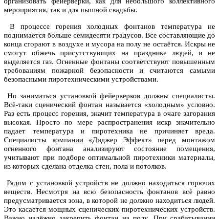
организовать фейерверки, как для небольшого коллективного
мероприятия, так и для пышной свадьбы.
В процессе горения холодных фонтанов температура не
поднимается больше семидесяти градусов. Все составляющие до
конца сгорают в воздухе и мусора на полу не остаётся. Искры не
смогут обжечь присутствующих на празднике людей, и не
выделяется газ. Огненные фонтаны соответствуют повышенным
требованиям пожарной безопасности и считаются самыми
безопасными пиротехническими устройствами.
Но заниматься установкой фейерверков должны специалисты.
Всё-таки сценический фонтан называется «холодным» условно.
Раз есть процесс горения, значит температура в очаге загорания
высокая. Просто по мере распространения искр значительно
падает температура и пиротехника не причиняет вреда.
Специалисты компании «Диджер Эффект» перед монтажом
огненного фонтана анализируют состояние помещения,
учитывают при подборе оптимальной пиротехники материалы,
из которых сделана отделка стен, пола и потолков.
Рядом с установкой устройств не должно находиться горючих
веществ. Несмотря на всю безопасность фонтанов всё равно
предусматривается зона, в которой не должно находиться людей.
Это касается мощных сценических пиротехнических устройств.
Важно надёжно закрепить фонтан на полу. При срабатывании