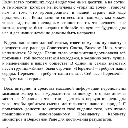
Количество погибших людей идёт уже не на десятки, а на сотни.
А те новости, которые мы получаем с «горячих точек», говорят
нам о том, что кровопролитие в нашей стране всё еще
продолжается. Когда закончится весь этот кошмар, мы можем
только гадать, но очевидным становится то, что человеческие
жизни, которые были отданы в борьбе за лучшее будущее для
нас и для наших детей не должны быть напрасны.
В день написания данной статьи, известному рок-музыканту и
предвестнику распада Советского Союза, Виктору Цою, могло
исполниться 52 года. Песни этого исполнителя вдохновляли всё
поколения, той постсоветской молодёжи, к желанию жить лучше,
к изменениям в нашем обществе. В одной из самых знаковых
песен группы «Кино», были строчки: «Перемен! – требуют наши
сердца. Перемен! – требуют наши глаза.». Сейчас, «Перемен!» -
требует наша страна.
Весь интернет и средства массовой информации переполнены
мыслями экспертов и журналистов по поводу того, как должна
меняться Украина и что стоит сделать в первую очередь для
того, чтобы добиться смены ментальности нашего народа? Я
попытаюсь донести до читателя своё видение того, что нужно
предпринимать новоизбранному Президенту, Кабинету
министров и Верховной Раде для достижения результатов.