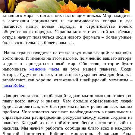
западного мира - стал для них настоящим шоком. Мир находится
в состоянии социального и экономического упадка и все
пытаются найти новые подходы в строительстве нового
общественного порядка. Украина может стать той колыбелью,
откуда начнут появляться люди нового формата – более умные,
более сознательные, более сильные.
Наша страна находится на стыке двух цивилизаций: западной и
восточной. И именно на этом изломе, по мнению вашего автора,
и должен зарождаться новый мир. Общество, которое будет
напоминать
женские часы
на руке нашей планеты. Люди,
которые будут не только, и не столько украшением для Земли, а
заработают как хорошо отлаженный швейцарский механизм –
часы Rolex
.
Для решения столь глобальной задачи мы должны поставить во
главу всего науку и знания. Чем больше образованных людей
будет становиться, тем быстрее мы найдём решения всех наших
проблем. Человечество осознает необходимость в правильном и
справедливом распределении ресурсов между всеми людьми на
планете. Каждый из нас поймёт всю бессмысленность войн и
насилия. Мы начнём работать сообща на благо всех и каждого.
Дорогой Президент, Кабинет министров, Верховная Рада,