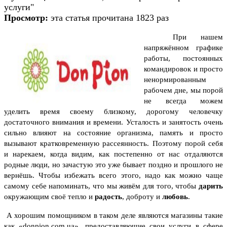
услуги"
Просмотр:
эта статья прочитана 1823 раз
При нашем
напряжённом графике
работы, постоянных
командировок и просто
ненормированным
рабочем дне, мы порой
не всегда можем
уделить время своему близкому, дорогому человечку
достаточного внимания и времени.
Усталость и занятость очень
сильно влияют на состояние организма, память и просто
вызывают кратковременную рассеянность.
Поэтому порой себя
и нарекаем, когда видим, как постепенно от нас отдаляются
родные люди, но зачастую это уже бывает поздно и прошлого не
вернёшь. Чтобы избежать всего этого, надо как можно чаще
самому себе напоминать, что мы живём для того, чтобы
дарить
окружающим своё тепло и
радость
, доброту и
любовь
.
А хорошим помощником в таком деле являются магазины такие
как «donpion.com.ua», предоставляющие свои услуги в сфере