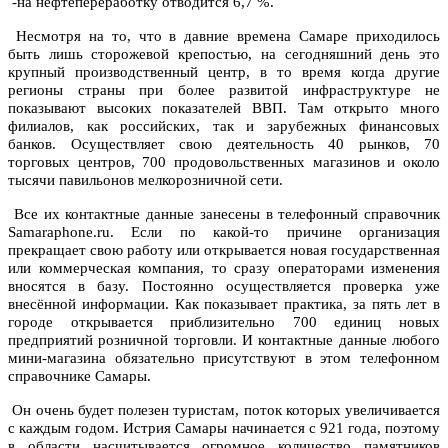
-на нефтепереработку отводится 6,7 %.
Несмотря на то, что в давние времена Самаре приходилось
быть лишь сторожевой крепостью, на сегодняшний день это
крупный производственный центр, в то время когда другие
регионы страны при более развитой инфраструктуре не
показывают высоких показателей ВВП. Там открыто много
филиалов, как российских, так и зарубежных финансовых
банков. Осуществляет свою деятельность 40 рынков, 70
торговых центров, 700 продовольственных магазинов и около
тысячи павильонов мелкорозничной сети.
Все их контактные данные занесены в телефонный справочник
Samaraphone.ru. Если по какой-то причине организация
прекращает свою работу или открывается новая государственная
или коммерческая компания, то сразу операторами изменения
вносятся в базу. Постоянно осуществляется проверка уже
внесённой информации. Как показывает практика, за пять лет в
городе открывается приблизительно 700 единиц новых
предприятий розничной торговли. И контактные данные любого
мини-магазина обязательно присутствуют в этом телефонном
справочнике Самары.
Он очень будет полезен туристам, поток которых увеличивается
с каждым годом. Истрия Самары начинается с 921 года, поэтому
в области насчитывается огромное количество памятников