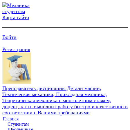
Карта сайта
Войти
Регистрация
Преподаватель дисциплины Детали машин,
Техническая механика, Прикладная механика,
Теоретическая механика с многолетним стажем,
доцент, к.т.н. выполнит работу быстро и качественно в
соответствии с Вашими требованиями
Главная
Студентам
Школьникам