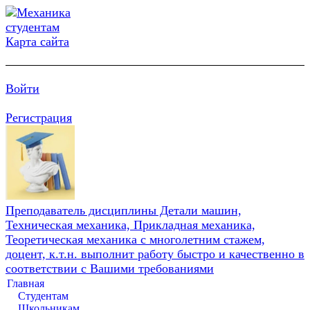
Карта сайта
Войти
Регистрация
Преподаватель дисциплины Детали машин,
Техническая механика, Прикладная механика,
Теоретическая механика с многолетним стажем,
доцент, к.т.н. выполнит работу быстро и качественно в
соответствии с Вашими требованиями
Главная
Студентам
Школьникам