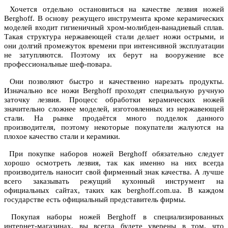
Хочется отдельно остановиться на качестве лезвия ножей
Berghoff. В основу режущего инструмента кроме керамических
моделей входит гигиеничный хром-молибден-ванадиевый сплав.
Такая структура нержавеющей стали делает ножи острыми, и
они долгий промежуток времени при интенсивной эксплуатации
не затупляются. Поэтому их берут на вооружение все
профессиональные шеф-повара.
Они позволяют быстро и качественно нарезать продукты.
Изначально все ножи Berghoff проходят специальную ручную
заточку лезвия. Процесс обработки керамических ножей
значительно сложнее моделей, изготовленных из нержавеющей
стали. На рынке продаётся много подделок данного
производителя, поэтому некоторые покупатели жалуются на
плохое качество стали и керамики.
При покупке наборов ножей Berghoff обязательно следует
хорошо осмотреть лезвия, так как именно на них всегда
производитель наносит свой фирменный знак качества. А лучше
всего заказывать режущий кухонный инструмент на
официальных сайтах, таких как berghoff.com.ua. В каждом
государстве есть официальный представитель фирмы.
Покупая наборы ножей Berghoff в специализированных
интернет-магазинах, вы всегда будете уверены в том, что