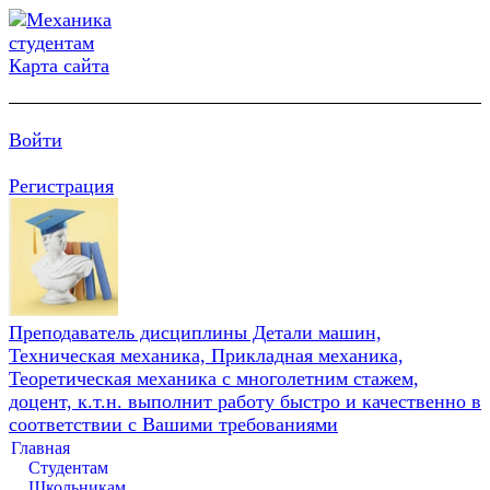
Карта сайта
Войти
Регистрация
Преподаватель дисциплины Детали машин,
Техническая механика, Прикладная механика,
Теоретическая механика с многолетним стажем,
доцент, к.т.н. выполнит работу быстро и качественно в
соответствии с Вашими требованиями
Главная
Студентам
Школьникам