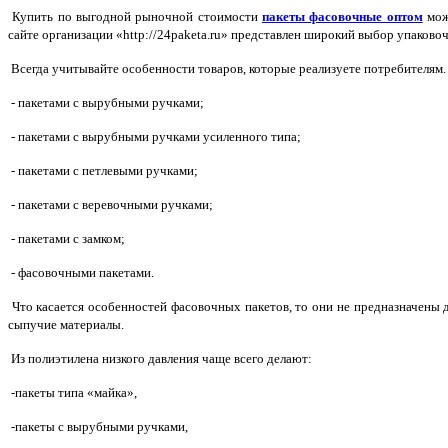
Купить по выгодной рыночной стоимости
пакеты фасовочные оптом
мож
сайте организации «http://24paketa.ru» представлен широкий выбор упаков
Всегда учитывайте особенности товаров, которые реализуете потребителям. 
- пакетами с вырубными ручками;
- пакетами с вырубными ручками усиленного типа;
- пакетами с петлевыми ручками;
- пакетами с веревочными ручками;
- пакетами с замком;
- фасовочными пакетами.
Что касается особенностей фасовочных пакетов, то они не предназначены 
сыпучие материалы.
Из полиэтилена низкого давления чаще всего делают:
-пакеты типа «майка»,
-пакеты с вырубными ручками,