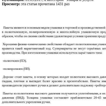
Просмотр:
эта статья прочитана 1431 раз
Пакеты являются основным видом упаковки в торговой и производственной сф
в полиэтиленовую, полипропиленовую и многослойную упаковочную прод
образом, чтобы он своими свойствами удовлетворял условия хранения проду
Хорошими физико-химическими свойствами обладает полиэтиленовая упаковк
нравится такой маркетинговый ход. Супермаркеты не несут серьёзных за
производства. При изготовлении упаковки используется сырьё такого типа:
-полиэтилен (ПЭ),
-полипропилен (ПП).
Дороже стоят пакеты, в основу которых входит полиэтилен высокого давл
гладкая, плотная и выглядит более красиво и презентабельно. Пакеты 
производители укрепляют ручки и делают дополнительно подложку «рейтер»,
Пакеты из полиэтилена высокого давления получаются уплотнёнными, и их 
давления (ПНД). Толщина упаковки составляет приблизительно 20-45 м
дополнительного укрепления ручки.