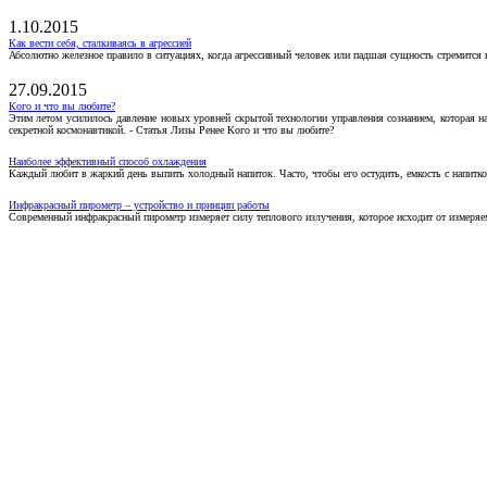
1.10.2015
Как вести себя, сталкиваясь в агрессией
Абсолютно железное правило в ситуациях, когда агрессивный человек или падшая сущность стремится ва
27.09.2015
Кого и что вы любите?
Этим летом усилилось давление новых уровней скрытой технологии управления сознанием, которая н
секретной космонавтикой. - Статья Лизы Ренее Кого и что вы любите?
Наиболее эффективный способ охлаждения
Каждый любит в жаркий день выпить холодный напиток. Часто, чтобы его остудить, емкость с напитко
Инфракрасный пирометр – устройство и принцип работы
Современный инфракрасный пирометр измеряет силу теплового излучения, которое исходит от измеряем