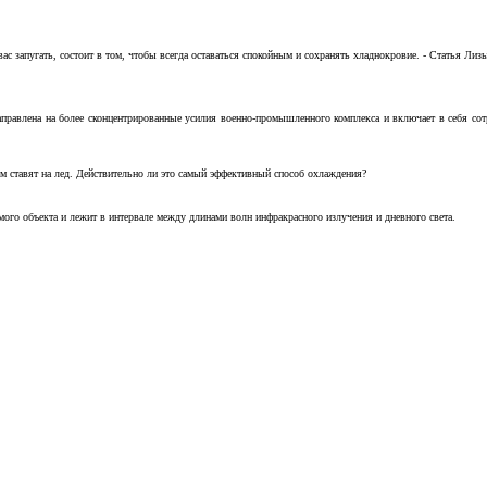
с запугать, состоит в том, чтобы всегда оставаться спокойным и сохранять хладнокровие. - Статья Лизы 
аправлена на более сконцентрированные усилия военно-промышленного комплекса и включает в себя с
м ставят на лед. Действительно ли это самый эффективный способ охлаждения?
ого объекта и лежит в интервале между длинами волн инфракрасного излучения и дневного света.