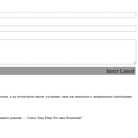
Insert
Cancel
тельны, и вы почувствуете многие улучшения, такие как ментальное и эмоциональное освобождение.
ашего развития. - - Статья Лизы Ренее Что такое Вознесение?