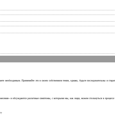
аете необходимым. Применяйте это в своем собственном темпе, однако, будьте последовательны и стара
несения» и обсуждаются различные симптомы, с которыми мы, как люди, можем столкнуться в процессе н
7?