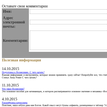
Оставьте свои комментарии
Имя:
Адрес
электронной
почты:
Комментарии:
Полезная информация
14.10.2015
Подготовка к Вознесению. С чего начать?
Важная информация и инструменты, которые можно применять сразу сейчас! Попробуйте все, что счит
Статья Лизы Ренее С чего начать?
11.10.2015
Что такое Вознесение?
Это основное пособие для начинающих, в котором рассматриваются основное значение и механика «Воз
4.10.2015
Расшифровка кириллицы
Поистине, наша азбука дана нам Богом. Какой смысл несут буквы алфавита, размещенные в таблицу 7х