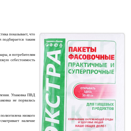
тика показывает, что
л подбирается таким
вары, и потребителям
изкую себестоимость
вления. Упаковка ПВД
аковка не порвалась
 полиэтилена низкого
усматривает наличие