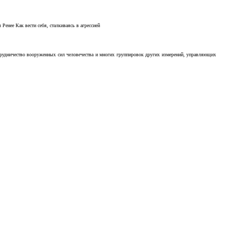
Ренее Как вести себя, сталкиваясь в агрессией
отрудничество вооруженных сил человечества и многих группировок других измерений, управляющих