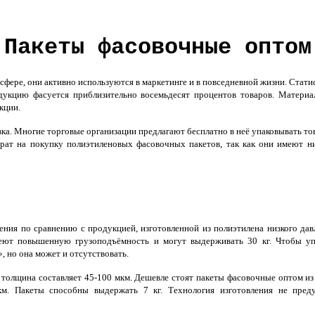
Пакеты фасовочные оптом
ере, они активно используются в маркетинге и в повседневной жизни. Статис
укцию фасуется приблизительно восемьдесят процентов товаров. Материа
кции.
а. Многие торговые организации предлагают бесплатно в неё упаковывать то
трат на покупку полиэтиленовых фасовочных пакетов, так как они имеют н
ения по сравнению с продукцией, изготовленной из полиэтилена низкого да
имеют повышенную грузоподъёмность и могут выдерживать 30 кг. Чтобы уп
 но она может и отсутствовать.
толщина составляет 45-100 мкм. Дешевле стоят пакеты фасовочные оптом из
км. Пакеты способны выдержать 7 кг. Технология изготовления не пред