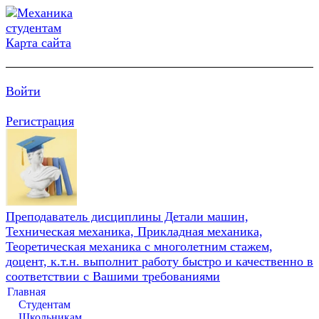
Карта сайта
Войти
Регистрация
Преподаватель дисциплины Детали машин,
Техническая механика, Прикладная механика,
Теоретическая механика с многолетним стажем,
доцент, к.т.н. выполнит работу быстро и качественно в
соответствии с Вашими требованиями
Главная
Студентам
Школьникам