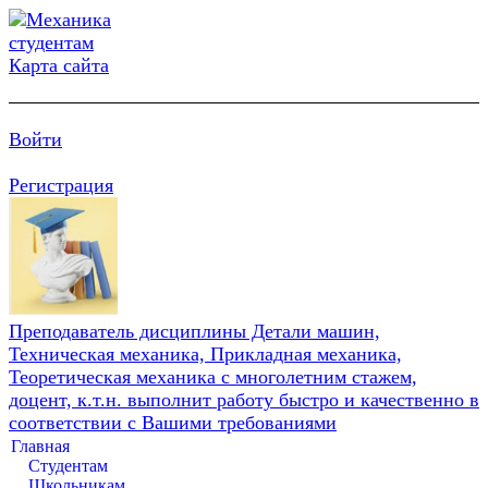
Карта сайта
Войти
Регистрация
Преподаватель дисциплины Детали машин,
Техническая механика, Прикладная механика,
Теоретическая механика с многолетним стажем,
доцент, к.т.н. выполнит работу быстро и качественно в
соответствии с Вашими требованиями
Главная
Студентам
Школьникам