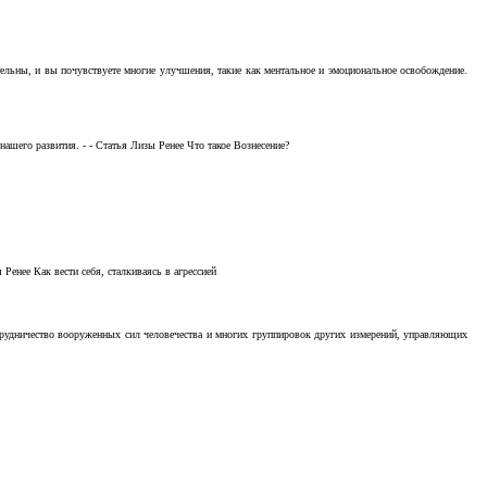
тельны, и вы почувствуете многие улучшения, такие как ментальное и эмоциональное освобождение.
ашего развития. - - Статья Лизы Ренее Что такое Вознесение?
Ренее Как вести себя, сталкиваясь в агрессией
отрудничество вооруженных сил человечества и многих группировок других измерений, управляющих