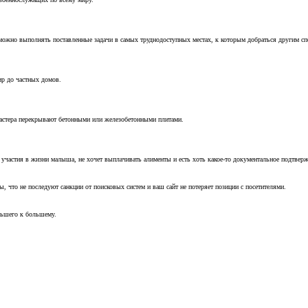
можно выполнять поставленные задачи в самых труднодоступных местах, к которым добраться другим с
ир до частных домов.
мастера перекрывают бетонными или железобетонными плитами.
т участия в жизни малыша, не хочет выплачивать алименты и есть хоть какое-то документальное подтвер
, что не последуют санкции от поисковых систем и ваш сайт не потеряет позиции с посетителями.
ньшего к большему.