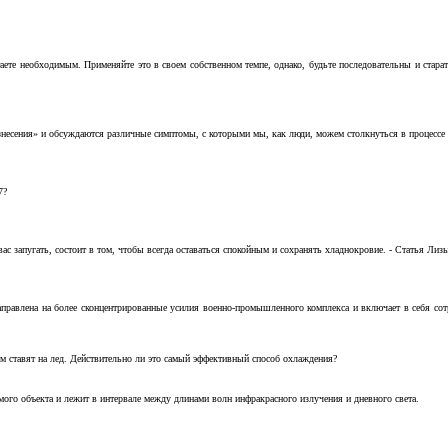
аете необходимым. Применяйте это в своем собственном темпе, однако, будьте последовательны и стара
несения» и обсуждаются различные симптомы, с которыми мы, как люди, можем столкнуться в процессе н
7?
с запугать, состоит в том, чтобы всегда оставаться спокойным и сохранять хладнокровие. - Статья Лизы 
аправлена на более сконцентрированные усилия военно-промышленного комплекса и включает в себя с
м ставят на лед. Действительно ли это самый эффективный способ охлаждения?
ого объекта и лежит в интервале между длинами волн инфракрасного излучения и дневного света.