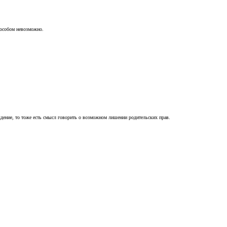
пособом невозможно.
ждение, то тоже есть смысл говорить о возможном лишении родительских прав.