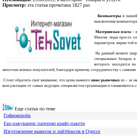
Просмотр:
эта статья прочитана 1827 раз
Компьютеры
в нашей
выключения компьютера 
Материнская плата
– в
Многие люди просто хот
параметров, марки той и
На данный момент широ
специальных базарах в 
которого находится на
многочисленных покупателей, благодаря прямому сотрудничеству с самыми
Стоит обратить своё внимание, что цены намного
ниже рыночных
из – за э
консультацию от самых ведущих специалистов организации и ознакомитесь с
Еще статьи по теме
Гофрокороба
Еко-пакування: паперові крафт-пакети
Изготовление вывесок и лайтбоксов в Одессе