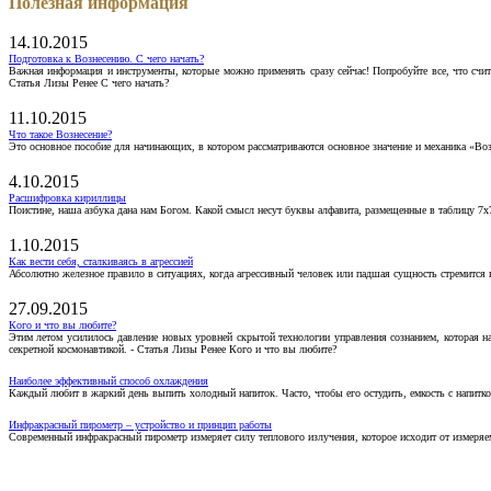
Полезная информация
14.10.2015
Подготовка к Вознесению. С чего начать?
Важная информация и инструменты, которые можно применять сразу сейчас! Попробуйте все, что счит
Статья Лизы Ренее С чего начать?
11.10.2015
Что такое Вознесение?
Это основное пособие для начинающих, в котором рассматриваются основное значение и механика «Воз
4.10.2015
Расшифровка кириллицы
Поистине, наша азбука дана нам Богом. Какой смысл несут буквы алфавита, размещенные в таблицу 7х
1.10.2015
Как вести себя, сталкиваясь в агрессией
Абсолютно железное правило в ситуациях, когда агрессивный человек или падшая сущность стремится ва
27.09.2015
Кого и что вы любите?
Этим летом усилилось давление новых уровней скрытой технологии управления сознанием, которая н
секретной космонавтикой. - Статья Лизы Ренее Кого и что вы любите?
Наиболее эффективный способ охлаждения
Каждый любит в жаркий день выпить холодный напиток. Часто, чтобы его остудить, емкость с напитко
Инфракрасный пирометр – устройство и принцип работы
Современный инфракрасный пирометр измеряет силу теплового излучения, которое исходит от измеряем