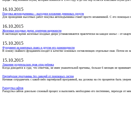
16.10.2015
Покупка автоподъемника – выгодное вложение денежных средств
Для проведения высотных работ покупка автоподъемника станет просто незаменимой. С его помощью 
16.10.2015
Железные входные двери: критерии надежности
В настоящее время железные входные двери устанавливаются практически на каждое жилье – от кварт
15.10.2015
Фундамент на винтовых сваях и другие его разновидности
В основу свайного фундамента входят в качестве основных составляющих отдельные сваи. Потом их 
15.10.2015
Лишение родительских прав отца ребенка
Когда доводится в суде, что ответчик, не имея уважительной причины, больше 6 месяцев не принимае
Партнёрские программы без санкций от поисковых систем
Начиная сотрудничать с какой-либо партнёрской программой, вы должны на сто процентов быть уверены
Раскрутка сайтов
Раскрутка сайтов довольно сложный процесс и выполнять необходимо его постепенно, переходя от ме