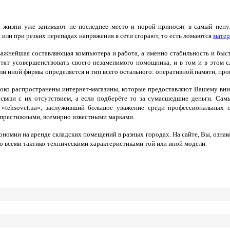
 жизни уже занимают не последнее место и порой приносят в самый нен
или при резких перепадах напряжения в сети сгорают, то есть ломаются
матер
ажнейшая составляющая компьютера и работа, а именно стабильность и быст
ят усовершенствовать своего незаменимого помощника, и в том и в этом сл
ли иной фирмы определяется и тип всего остального: оперативной памяти, проц
ко распространены интернет-магазины, которые предоставляют Вашему вни
связи с их отсутствием, а если подберёте то за сумасшедшие деньги.
Самы
 «tehsovet.ua», заслуживший большое уважение среди профессиональных
 престижными, всемирно известными марками.
кономии на аренде складских помещений в разных городах. На сайте, Вы, оз
о всеми тактико-техническими характеристиками той или иной модели.