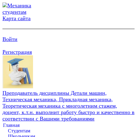
Карта сайта
Войти
Регистрация
Преподаватель дисциплины Детали машин,
Техническая механика, Прикладная механика,
Теоретическая механика с многолетним стажем,
доцент, к.т.н. выполнит работу быстро и качественно в
соответствии с Вашими требованиями
Главная
Студентам
Школьникам