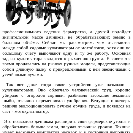
профессионального ведения фермерства, а другой подойдёт
значительной массе дачников, не обрабатывающих землю в
большом объёме. Сейчас мы рассмотрим, чем отличаются
между собой садовые культиваторы от мотоблоков, хотя они по
большому счёту выполняют одну и ту же работу. Основная
задача культиватора сводится к рыхлению грунта. В советское
время продавались на рынках ручные модели, представляющие
собой длинную палку с прикреплёнными к ней звёздочками с
усечёнными лучами.
Так вот даже тогда такое устройство уже называли –
культиваторами. Оно облегчало человеческий труд, хорошо
убирало с огородов сорняки, разбивало засохшие земляные
глыбы, отлично перемешивало удобрения. Ведущие инженеры
решили эволюционировать ручное орудие труда, и появился на
свет - мотокультиватор.
Это позволило дачникам расширить свои фермерские угодья и
обрабатывать больше земли, получая отличные урожаи. Техника
имеет несколько комплектов насадок и в состоянии выполнять