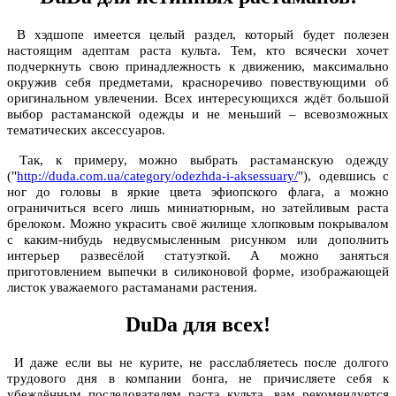
В хэдшопе имеется целый раздел, который будет полезен
настоящим адептам раста культа. Тем, кто всячески хочет
подчеркнуть свою принадлежность к движению, максимально
окружив себя предметами, красноречиво повествующими об
оригинальном увлечении. Всех интересующихся ждёт большой
выбор растаманской одежды и не меньший – всевозможных
тематических аксессуаров.
Так, к примеру, можно выбрать растаманскую одежду
("
http://duda.com.ua/category/odezhda-i-aksessuary/
"), одевшись с
ног до головы в яркие цвета эфиопского флага, а можно
ограничиться всего лишь миниатюрным, но затейливым раста
брелоком. Можно украсить своё жилище хлопковым покрывалом
с каким-нибудь недвусмысленным рисунком или дополнить
интерьер развесёлой статуэткой. А можно заняться
приготовлением выпечки в силиконовой форме, изображающей
листок уважаемого растаманами растения.
DuDa для всех!
И даже если вы не курите, не расслабляетесь после долгого
трудового дня в компании бонга, не причисляете себя к
убеждённым последователям раста культа, вам рекомендуется