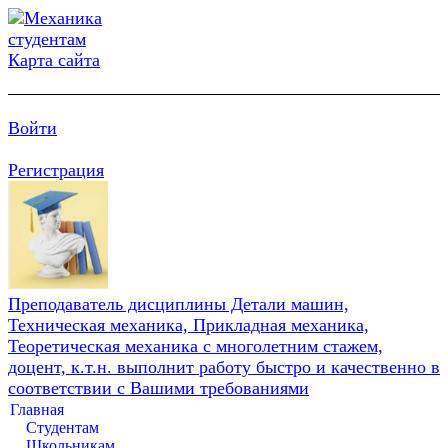
Карта сайта
Войти
Регистрация
Преподаватель дисциплины Детали машин,
Техническая механика, Прикладная механика,
Теоретическая механика с многолетним стажем,
доцент, к.т.н. выполнит работу быстро и качественно в
соответствии с Вашими требованиями
Главная
Студентам
Школьникам