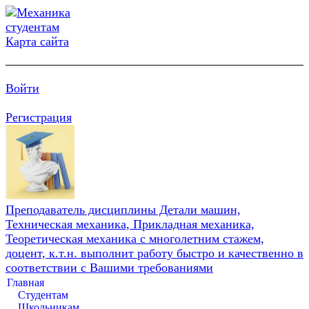
Карта сайта
Войти
Регистрация
Преподаватель дисциплины Детали машин,
Техническая механика, Прикладная механика,
Теоретическая механика с многолетним стажем,
доцент, к.т.н. выполнит работу быстро и качественно в
соответствии с Вашими требованиями
Главная
Студентам
Школьникам