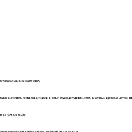
 военнослужащих по всему миру.
можно выполнять поставленные задачи в самых труднодоступных местах, к которым добраться другим с
ир до частных домов.
мастера перекрывают бетонными или железобетонными плитами.