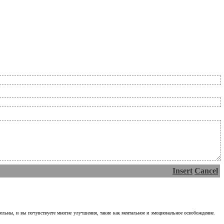
Insert
Cancel
тельны, и вы почувствуете многие улучшения, такие как ментальное и эмоциональное освобождение.