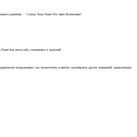
ашего развития. - - Статья Лизы Ренее Что такое Вознесение?
Ренее Как вести себя, сталкиваясь в агрессией
отрудничество вооруженных сил человечества и многих группировок других измерений, управляющих