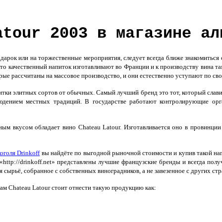
atour 2003 в магазине ал
одарок или на торжественные мероприятия, следует всегда ближе знакомиться
что качественный напиток изготавливают во Франции и к производству вина та
рые рассчитаны на массовое производство, и они естественно уступают по св
тки элитных сортов от обычных. Самый лучший бренд это тот, который славит
юдением местных традиций. В государстве работают контролирующие орган
м вкусом обладает вино Chateau Latour. Изготавливается оно в провинции 
оголя Drinkoff
вы найдёте по выгодной рыночной стоимости и купив такой нап
 «http://drinkoff.net» представлены лучшие французские бренды и всегда п
я сырьё, собранное с собственных виноградников, а не завезенное с других стр
м Chateau Latour стоит отнести такую продукцию как: