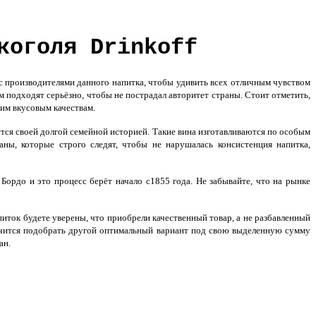
коголя Drinkoff
 с производителями данного напитка, чтобы удивить всех отличным чувством
м подходят серьёзно, чтобы не пострадал авторитет страны. Стоит отметить,
оим вкусовым качествам.
ся своей долгой семейной историей. Такие вина изготавливаются по особым
ы, которые строго следят, чтобы не нарушалась консистенция напитка,
Бордо и это процесс берёт начало с1855 года. Не забывайте, что на рынке
иток будете уверены, что приобрели качественный товар, а не разбавленный
олучится подобрать другой оптимальный вариант под свою выделенную сумму
ан.