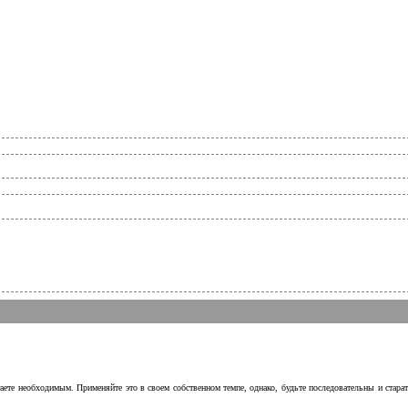
аете необходимым. Применяйте это в своем собственном темпе, однако, будьте последовательны и стара