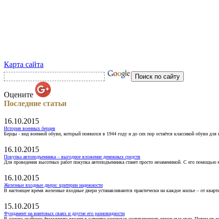
Карта сайта
Оцените
Последние статьи
16.10.2015
История военных берцев
Берцы - вид военной обуви, который появился в 1944 году и до сих пор остаётся классикой обуви для
16.10.2015
Покупка автоподъемника – выгодное вложение денежных средств
Для проведения высотных работ покупка автоподъемника станет просто незаменимой. С его помощью 
16.10.2015
Железные входные двери: критерии надежности
В настоящее время железные входные двери устанавливаются практически на каждое жилье – от кварт
15.10.2015
Фундамент на винтовых сваях и другие его разновидности
В основу свайного фундамента входят в качестве основных составляющих отдельные сваи. Потом их 