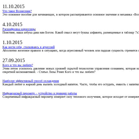
11.10.2015
Что такое Вознесение?
Это основное пособие для начинающих, в котором рассматриваются основное значение и механика «Воз
4.10.2015
Расшифровка кириллицы
Поистине, наша азбука дана нам Богом. Какой смысл несут буквы алфавита, размещенные в таблицу 7х
1.10.2015
Как вести себя, сталкиваясь в агрессией
Абсолютно железное правило в ситуациях, когда агрессивный человек или падшая сущность стремится ва
27.09.2015
Кого и что вы любите?
Этим летом усилилось давление новых уровней скрытой технологии управления сознанием, которая н
секретной космонавтикой. - Статья Лизы Ренее Кого и что вы любите?
Наиболее эффективный способ охлаждения
Каждый любит в жаркий день выпить холодный напиток. Часто, чтобы его остудить, емкость с напитко
Инфракрасный пирометр – устройство и принцип работы
Современный инфракрасный пирометр измеряет силу теплового излучения, которое исходит от измеряем