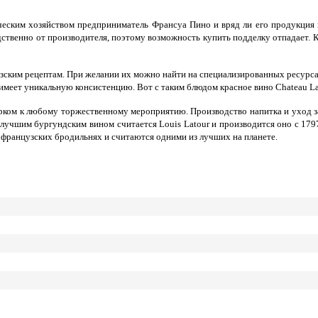
ским хозяйством предприниматель Франсуа Пино и вряд ли его продукция вас
дственно от производителя, поэтому возможность купить подделку отпадает. К
зским рецептам. При желании их можно найти на специализированных ресурсах
имеет уникальную консистенцию. Вот с таким блюдом красное вино Chateau La
рком к любому торжественному мероприятию. Производство напитка и уход за
лучшим бургундским вином считается Louis Latour и производится оно с 179
французских бродильнях и считаются одними из лучших на планете.