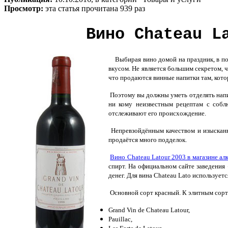
Просмотр:
эта статья прочитана 939 раз
Вино Chateau L
Выбирая вино домой на праздник, в п
вкусом. Не является большим секретом, 
что продаются винные напитки там, кото
Поэтому вы должны уметь отделять напи
ни кому неизвестным рецептам с собл
отслеживают его происхождение.
Непревзойдённым качеством и изысканны
продаётся много подделок.
Вино Chateau Latour 2003 в магазине алк
спирт. На официальном сайте заведения
денег. Для вина Chateau Lato используетс
Основной сорт красный. К элитным сорта
Grand Vin de Chateau Latour,
Pauillac,