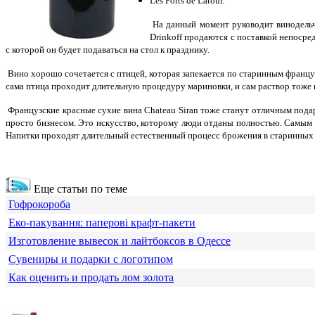
Les Forts de Latour.
На данный момент руководит винодельче
Drinkoff продаются с поставкой непосре
с которой он будет подаваться на стол к празднику.
Вино хорошо сочетается с птицей, которая запекается по старинным францу
сама птица проходит длительную процедуру мариновки, и сам раствор тоже 
Французские красные сухие вина Chateau Siran тоже станут отличным пода
просто бизнесом. Это искусство, которому люди отданы полностью. Самым 
Напитки проходят длительный естественный процесс брожения в старинных 
Еще статьи по теме
Гофрокороба
Еко-пакування: паперові крафт-пакети
Изготовление вывесок и лайтбоксов в Одессе
Сувениры и подарки с логотипом
Как оценить и продать лом золота