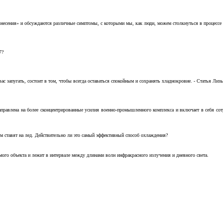
несения» и обсуждаются различные симптомы, с которыми мы, как люди, можем столкнуться в процессе н
7?
с запугать, состоит в том, чтобы всегда оставаться спокойным и сохранять хладнокровие. - Статья Лизы 
аправлена на более сконцентрированные усилия военно-промышленного комплекса и включает в себя с
м ставят на лед. Действительно ли это самый эффективный способ охлаждения?
ого объекта и лежит в интервале между длинами волн инфракрасного излучения и дневного света.