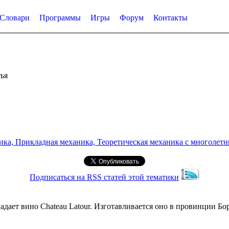
Словари
Программы
Игры
Форум
Контакты
ья
а, Прикладная механика, Теоретическая механика с многолетним
Подписаться на RSS статей этой тематики
ет вино Chateau Latour. Изготавливается оно в провинции Борд