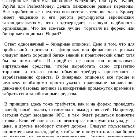
электронные системы наподобие WebMoney или QiWi Wallet,
PayPal или PerfectMoney, делать банковские разные переводы.
Все заработанные средства выводятся в течение часа. Брокер
имеет лицензию и его работа регулируется европейским
законодательством, что подтверждает высокую надёжность
организации. Что же всё-таки лучше: торговля на форекс или
бинарные опционы с Finpari?
Ответ однозначный – бинарные опционы. Дело в том, что для
прибыльной торговли на фондовых или финансовых рынках
следует иметь хороший багаж знаний и практический опыт хотя
бы на демо-счёте. И придётся не один год использовать
виртуальные средства, чтобы выработать свою стратегию
торговли и только тогда обычно трейдеры приступают к
зарабатыванию средств. В бинарных опционах всё проще и
человеку необходимо просто указать правильное направление
движения базовых активов за конкретный промежуток времени и
забрать свои заработанные средства.
В принципе здесь тоже требуется, как и на форекс проводить
своеобразный анализ, отслеживать выход новостей. Например,
сегодня будет заседание ФРС, и там будет решаться поднятие
ставки. Если её повысят, то некоторые инструменты упадут в
цене, а другие наоборот станут дороже. Следует пользоваться
экономическим календарём, чтобы не пропустить или наоборот