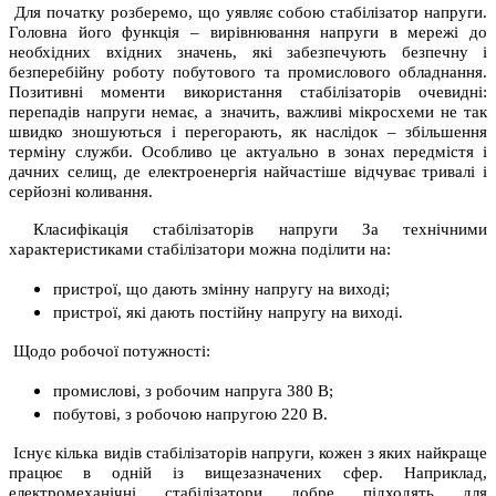
Для початку розберемо, що уявляє собою стабілізатор напруги.
Головна його функція – вирівнювання напруги в мережі до
необхідних вхідних значень, які забезпечують безпечну і
безперебійну роботу побутового та промислового обладнання.
Позитивні моменти використання стабілізаторів очевидні:
перепадів напруги немає, а значить, важливі мікросхеми не так
швидко зношуються і перегорають, як наслідок – збільшення
терміну служби. Особливо це актуально в зонах передмістя і
дачних селищ, де електроенергія найчастіше відчуває тривалі і
серйозні коливання.
Класифікація стабілізаторів напруги За технічними
характеристиками стабілізатори можна поділити на:
пристрої, що дають змінну напругу на виході;
пристрої, які дають постійну напругу на виході.
Щодо робочої потужності:
промислові, з робочим напруга 380 В;
побутові, з робочою напругою 220 В.
Існує кілька видів стабілізаторів напруги, кожен з яких найкраще
працює в одній із вищезазначених сфер. Наприклад,
електромеханічні стабілізатори добре підходять для