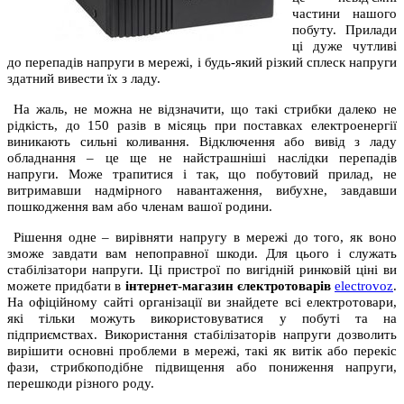
частини нашого
побуту. Прилади
ці дуже чутливі
до перепадів напруги в мережі, і будь-який різкий сплеск напруги
здатний вивести їх з ладу.
На жаль, не можна не відзначити, що такі стрибки далеко не
рідкість, до 150 разів в місяць при поставках електроенергії
виникають сильні коливання. Відключення або вивід з ладу
обладнання – це ще не найстрашніші наслідки перепадів
напруги. Може трапитися і так, що побутовий прилад, не
витримавши надмірного навантаження, вибухне, завдавши
пошкодження вам або членам вашої родини.
Рішення одне – вирівняти напругу в мережі до того, як воно
зможе завдати вам непоправної шкоди. Для цього і служать
стабілізатори напруги. Ці пристрої по вигідній ринковій ціні ви
можете придбати в
інтернет-магазин єлектротоварів
electrovoz
.
На офіційному сайті організації ви знайдете всі електротовари,
які тільки можуть використовуватися у побуті та на
підприємствах. Використання стабілізаторів напруги дозволить
вирішити основні проблеми в мережі, такі як витік або перекіс
фази, стрибкоподібне підвищення або пониження напруги,
перешкоди різного роду.