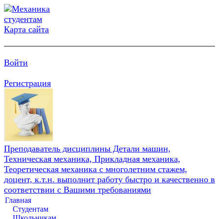
Карта сайта
Войти
Регистрация
Преподаватель дисциплины Детали машин,
Техническая механика, Прикладная механика,
Теоретическая механика с многолетним стажем,
доцент, к.т.н. выполнит работу быстро и качественно в
соответствии с Вашими требованиями
Главная
Студентам
Школьникам