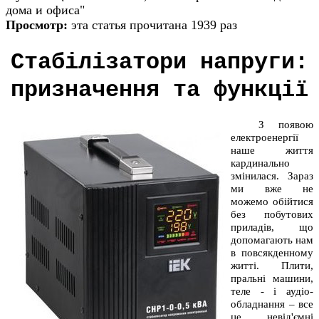
дома и офиса"
Просмотр:
эта статья прочитана 1939 раз
Стабілізатори напруги:
призначення та функції
З появою
електроенергії
наше життя
кардинально
змінилася. Зараз
ми вже не
можемо обійтися
без побутових
приладів, що
допомагають нам
в повсякденному
житті. Плити,
пральні машини,
теле - і аудіо-
обладнання – все
це невід'ємні