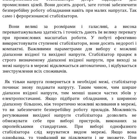
промислових цілей. Вони досить дорогі, зате готові забезпечити
безперебійну роботу обладнання навіть при малих напругах. Так
само і ферорезонансні стабілізатори.
Вони великі за розмірами і галасливі, а висока
перевантажувальна здатність і точність дають їм велику перевагу
при промислових масштабах роботи. У побуті ефективно
використовувати ступеневі стабілізатори, вони досить недорогі і
компактні. Важливими параметрами для вибору є можливі
діапазони вхідної та вихідної напруги. Стабілізатор працює в
строго визначеному діапазоні вхідної напруги, при виході за
межі напруга в мережі відключається автоматично, і відбувається
знеструмлення всіх споживачів.
Як тільки напруга повернеться в необхідні межі, стабілізатор
починає знову подавати напругу. Таким чином, чим ширше
діапазон вхідної напруги, тим менші шанси частих збоїв у
електропостачанні. Якщо підібрати обладнання, з шириною
діапазону більшою, ніж теоретично можливі коливання в мережі,
то ви забезпечите безперебійну роботу приладів. Можливість
регулювання вихідної напруги стабілізатора дозволить не
обмежувати себе при виборі пристроїв, виконаних за
європейськими стандартами. При виборі однофазного
стабілізатора слід керуватися видом мережі. Якщо вона
однофазна, то трифазний ви підключити і не зможете. При