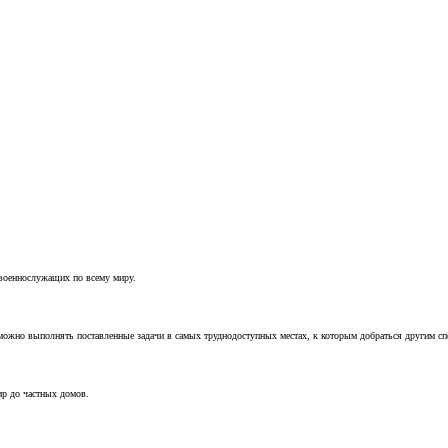
 военнослужащих по всему миру.
можно выполнять поставленные задачи в самых труднодоступных местах, к которым добраться другим с
ир до частных домов.