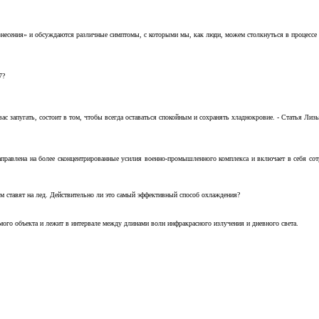
несения» и обсуждаются различные симптомы, с которыми мы, как люди, можем столкнуться в процессе н
7?
с запугать, состоит в том, чтобы всегда оставаться спокойным и сохранять хладнокровие. - Статья Лизы 
аправлена на более сконцентрированные усилия военно-промышленного комплекса и включает в себя с
м ставят на лед. Действительно ли это самый эффективный способ охлаждения?
ого объекта и лежит в интервале между длинами волн инфракрасного излучения и дневного света.