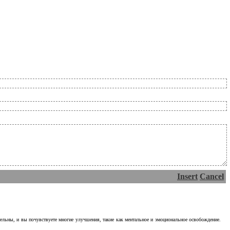
Insert
Cancel
тельны, и вы почувствуете многие улучшения, такие как ментальное и эмоциональное освобождение.