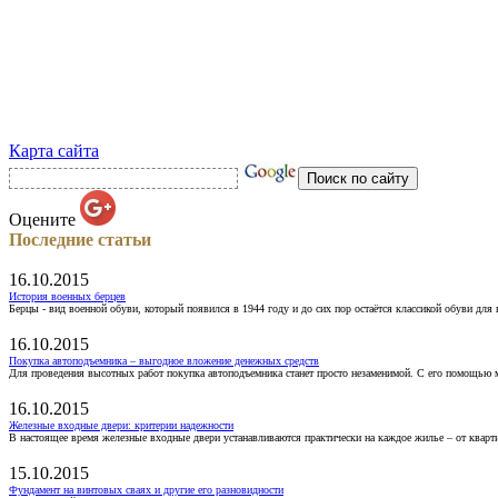
Карта сайта
Оцените
Последние статьи
16.10.2015
История военных берцев
Берцы - вид военной обуви, который появился в 1944 году и до сих пор остаётся классикой обуви для
16.10.2015
Покупка автоподъемника – выгодное вложение денежных средств
Для проведения высотных работ покупка автоподъемника станет просто незаменимой. С его помощью 
16.10.2015
Железные входные двери: критерии надежности
В настоящее время железные входные двери устанавливаются практически на каждое жилье – от кварт
15.10.2015
Фундамент на винтовых сваях и другие его разновидности