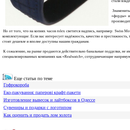
стали влад
Знаменитые
«форды» и 
производит
Но от того, что на копиях часов rolex светится надпись, например: Swiss M
комплектующие. Если вас интересует надёжность, качество и престижность, 
стоят дешевле и вполне доступны нашим гражданам.
К сожалению, на рынке продаются действительно банальные подделки, не и
специализированных компаниях как «Realwatch», сотрудничающие напрямую
Еще статьи по теме
Гофрокороба
Еко-пакування: паперові крафт-пакети
Изготовление вывесок и лайтбоксов в Одессе
Сувениры и подарки с логотипом
Как оценить и продать лом золота