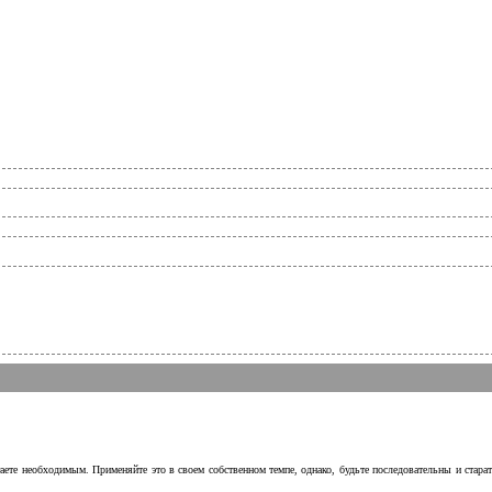
аете необходимым. Применяйте это в своем собственном темпе, однако, будьте последовательны и стара