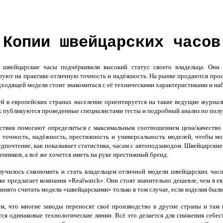
Копии швейцарских часов
а швейцарские часы подчёркивали высокий статус своего владельца. Они 
уют на практике отличную точность и надёжность. На рынке продаются прос
ходящей модели стоит знакомиться с её техническими характеристиками и на
й в европейских странах население ориентируется на такие ведущие журнал
х публикуются проведенные специалистами тесты и подробный анализ по полу
ствия помогают определиться с максимальным соотношением цена/качество 
 точность, надёжность, престижность и универсальность моделей, чтобы мо
дпочтение, как показывает статистика, часам с автоподзаводом. Швейцарские
енников, а всё же хочется иметь на руке престижный бренд.
училось сэкономить и стать владельцем отличной модели швейцарских часо
е предлагает компания «Realwatch». Они стоят значительно дешевле, чем в ев
ринято считать модели «швейцарскими» только в том случае, если изделия был
, что многие заводы переносят своё производство в другие страны и там 
ся одинаковые технологические линии. Всё это делается для снижения себес