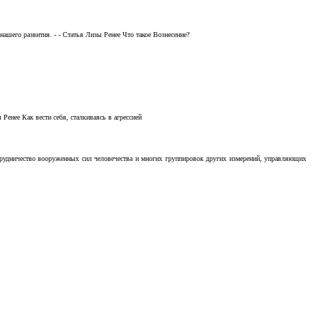
ашего развития. - - Статья Лизы Ренее Что такое Вознесение?
Ренее Как вести себя, сталкиваясь в агрессией
отрудничество вооруженных сил человечества и многих группировок других измерений, управляющих