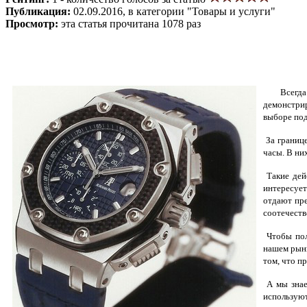
Публикация:
02.09.2016, в категории "Товары и услуги"
Просмотр:
эта статья прочитана 1078 раз
Всегд
демонстрир
выборе под
За границе
часы. В ни
Такие дей
интересует
отдают пре
соотечеств
Чтобы пол
нашем рынк
том, что п
А мы знаем
используют