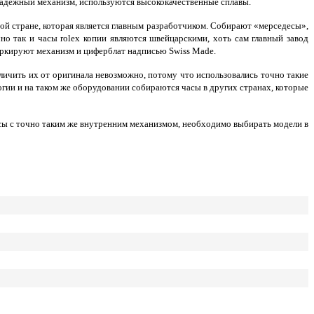
 надёжный механизм, используются высококачественные сплавы.
ой стране, которая является главным разработчиком. Собирают «мерседесы»,
но так и часы rolex копии являются швейцарскими, хоть сам главный завод
маркируют механизм и циферблат надписью Swiss Made.
отличить их от оригинала невозможно, потому что использовались точно такие
огии и на таком же оборудовании собираются часы в других странах, которые
сы с точно таким же внутренним механизмом, необходимо выбирать модели в