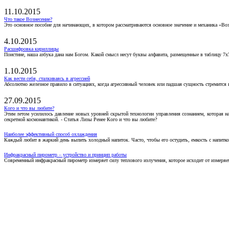
11.10.2015
Что такое Вознесение?
Это основное пособие для начинающих, в котором рассматриваются основное значение и механика «Воз
4.10.2015
Расшифровка кириллицы
Поистине, наша азбука дана нам Богом. Какой смысл несут буквы алфавита, размещенные в таблицу 7х
1.10.2015
Как вести себя, сталкиваясь в агрессией
Абсолютно железное правило в ситуациях, когда агрессивный человек или падшая сущность стремится ва
27.09.2015
Кого и что вы любите?
Этим летом усилилось давление новых уровней скрытой технологии управления сознанием, которая н
секретной космонавтикой. - Статья Лизы Ренее Кого и что вы любите?
Наиболее эффективный способ охлаждения
Каждый любит в жаркий день выпить холодный напиток. Часто, чтобы его остудить, емкость с напитко
Инфракрасный пирометр – устройство и принцип работы
Современный инфракрасный пирометр измеряет силу теплового излучения, которое исходит от измеряем