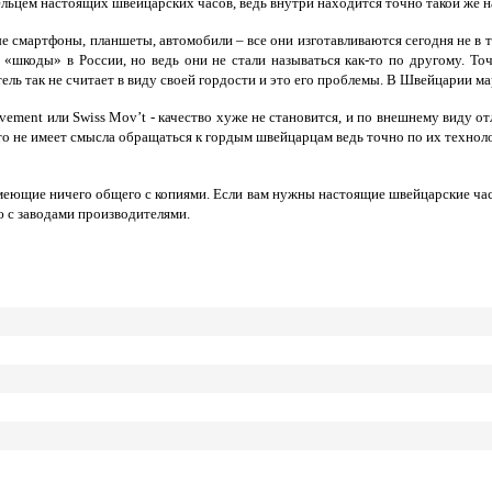
ельцем настоящих швейцарских часов, ведь внутри находится точно такой же
 смартфоны, планшеты, автомобили – все они изготавливаются сегодня не в т
«шкоды» в России, но ведь они не стали называться как-то по другому. Точ
ель так не считает в виду своей гордости и это его проблемы. В Швейцарии 
ovement или Swiss Mov’t - качество хуже не становится, и по внешнему виду 
то не имеет смысла обращаться к гордым швейцарцам ведь точно по их технол
меющие ничего общего с копиями. Если вам нужны настоящие швейцарские ча
 с заводами производителями.