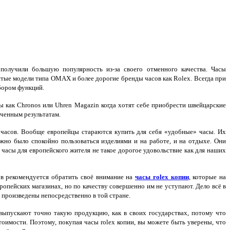
получили большую популярность из-за своего отменного качества. Часы
тые модели типа OMAX и более дорогие бренды часов как Rolex. Всегда при
бором функций.
ы как Chronos или Uhren Magazin когда хотят себе приобрести швейцарские
ченным результатам.
часов. Вообще европейцы стараются купить для себя «удобные» часы. Их
жно было спокойно пользоваться изделиями и на работе, и на отдыхе. Они
 часы для европейского жителя не такое дорогое удовольствие как для наших
в рекомендуется обратить своё внимание на
часы rolex копии
, которые на
ропейских магазинах, но по качеству совершенно им не уступают. Дело всё в
и произведены непосредственно в той стране.
выпускают точно такую продукцию, как в своих государствах, потому что
тоимости. Поэтому, покупая часы rolex копии, вы можете быть уверены, что