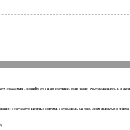
аете необходимым. Применяйте это в своем собственном темпе, однако, будьте последовательны и стара
несения» и обсуждаются различные симптомы, с которыми мы, как люди, можем столкнуться в процессе н
7?