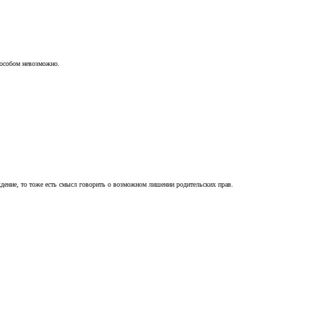
пособом невозможно.
ждение, то тоже есть смысл говорить о возможном лишении родительских прав.