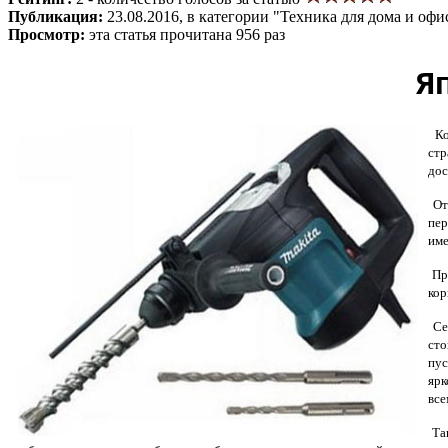
Публикация:
23.08.2016, в категории "Техника для дома и офи
Просмотр:
эта статья прочитана 956 раз
Я
Ком
стр
дос
Отд
пер
име
Про
кор
Сер
сто
пус
ярк
все
Так