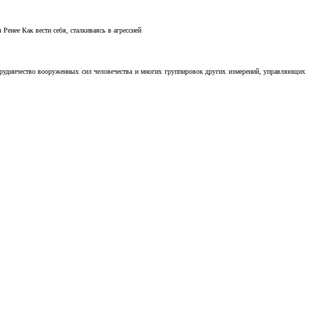
Ренее Как вести себя, сталкиваясь в агрессией
отрудничество вооруженных сил человечества и многих группировок других измерений, управляющих