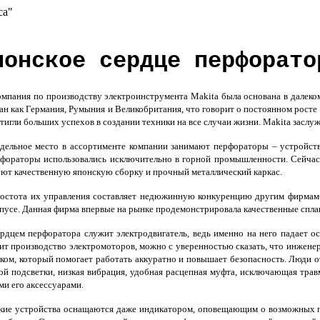
са"
понское сердце перфорато
пания по производству электроинструмента Makita была основана в далеком
ан как Германия, Румыния и Великобритания, что говорит о постоянном росте
тигли больших успехов в создании техники на все случаи жизни. Makita заслу
ельное место в ассортименте компании занимают перфораторы – устройств
фораторы использовались исключительно в горной промышленности. Сейчас
ют качественную японскую сборку и прочный металлический каркас.
стота их управления составляет недюжинную конкуренцию другим фирмам-
пусе. Данная фирма впервые на рынке продемонстрировала качественные сплав
дцем перфоратора служит электродвигатель, ведь именно на него падает ос
ит производство электромоторов, можно с уверенностью сказать, что инжен
ком, который помогает работать аккуратно и повышает безопасность. Люди 
ой подсветки, низкая вибрация, удобная расцепная муфта, исключающая трав
ми его аксессуарами.
ие устройства оснащаются даже индикатором, оповещающим о возможных пр