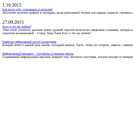
1.10.2015
Как вести себя, сталкиваясь в агрессией
Абсолютно железное правило в ситуациях, когда агрессивный человек или падшая сущность стремится ва
27.09.2015
Кого и что вы любите?
Этим летом усилилось давление новых уровней скрытой технологии управления сознанием, которая н
секретной космонавтикой. - Статья Лизы Ренее Кого и что вы любите?
Наиболее эффективный способ охлаждения
Каждый любит в жаркий день выпить холодный напиток. Часто, чтобы его остудить, емкость с напитко
Инфракрасный пирометр – устройство и принцип работы
Современный инфракрасный пирометр измеряет силу теплового излучения, которое исходит от измеряем