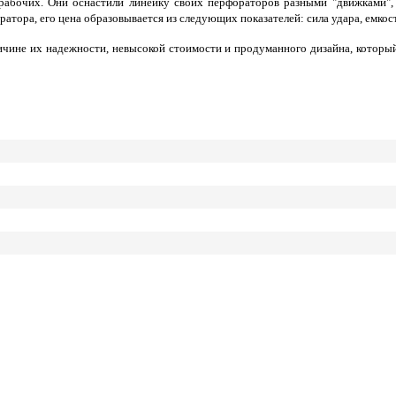
 рабочих. Они оснастили линейку своих перфораторов разными "движками",
атора, его цена образовывается из следующих показателей: сила удара, емкос
не их надежности, невысокой стоимости и продуманного дизайна, который п