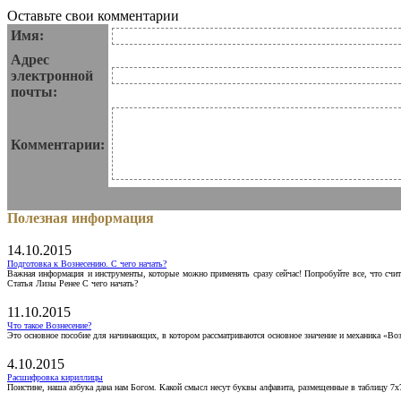
Оставьте свои комментарии
Имя:
Адрес
электронной
почты:
Комментарии:
Полезная информация
14.10.2015
Подготовка к Вознесению. С чего начать?
Важная информация и инструменты, которые можно применять сразу сейчас! Попробуйте все, что счит
Статья Лизы Ренее С чего начать?
11.10.2015
Что такое Вознесение?
Это основное пособие для начинающих, в котором рассматриваются основное значение и механика «Воз
4.10.2015
Расшифровка кириллицы
Поистине, наша азбука дана нам Богом. Какой смысл несут буквы алфавита, размещенные в таблицу 7х