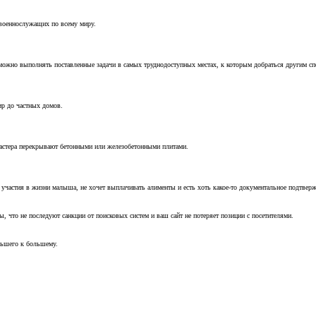
 военнослужащих по всему миру.
можно выполнять поставленные задачи в самых труднодоступных местах, к которым добраться другим с
ир до частных домов.
мастера перекрывают бетонными или железобетонными плитами.
т участия в жизни малыша, не хочет выплачивать алименты и есть хоть какое-то документальное подтвер
, что не последуют санкции от поисковых систем и ваш сайт не потеряет позиции с посетителями.
ньшего к большему.