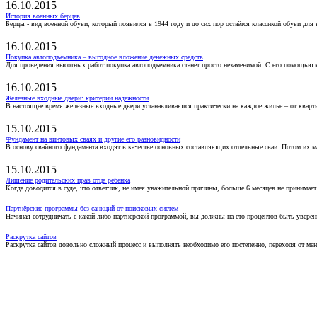
16.10.2015
История военных берцев
Берцы - вид военной обуви, который появился в 1944 году и до сих пор остаётся классикой обуви для
16.10.2015
Покупка автоподъемника – выгодное вложение денежных средств
Для проведения высотных работ покупка автоподъемника станет просто незаменимой. С его помощью 
16.10.2015
Железные входные двери: критерии надежности
В настоящее время железные входные двери устанавливаются практически на каждое жилье – от кварт
15.10.2015
Фундамент на винтовых сваях и другие его разновидности
В основу свайного фундамента входят в качестве основных составляющих отдельные сваи. Потом их 
15.10.2015
Лишение родительских прав отца ребенка
Когда доводится в суде, что ответчик, не имея уважительной причины, больше 6 месяцев не принимае
Партнёрские программы без санкций от поисковых систем
Начиная сотрудничать с какой-либо партнёрской программой, вы должны на сто процентов быть уверены
Раскрутка сайтов
Раскрутка сайтов довольно сложный процесс и выполнять необходимо его постепенно, переходя от ме