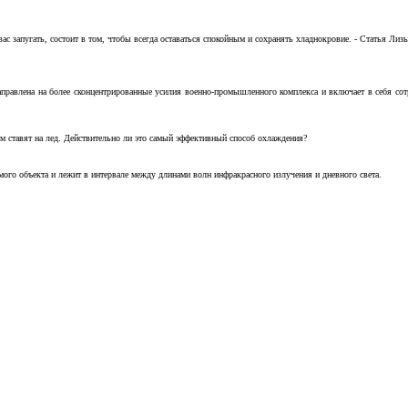
с запугать, состоит в том, чтобы всегда оставаться спокойным и сохранять хладнокровие. - Статья Лизы 
аправлена на более сконцентрированные усилия военно-промышленного комплекса и включает в себя с
м ставят на лед. Действительно ли это самый эффективный способ охлаждения?
ого объекта и лежит в интервале между длинами волн инфракрасного излучения и дневного света.