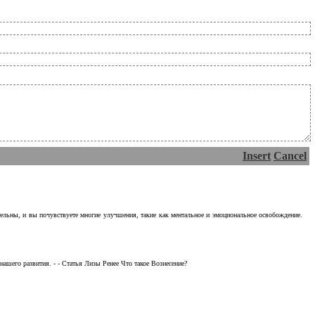
Insert
Cancel
тельны, и вы почувствуете многие улучшения, такие как ментальное и эмоциональное освобождение.
ашего развития. - - Статья Лизы Ренее Что такое Вознесение?