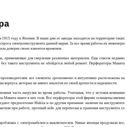
ра
 1915 году в Японии. В наши дни ее заводы находятся на территории таких
 спроса электроинструмента данной марки. За все время работы их инженеры
жила доверие своих клиентов временем.
а, применяемые для сверления различных материалов. Еще совсем недавно
 без такого инструмента не обойдется любой ремонт. Перфораторы Макита
производителям: все элементы эргономично и интуитивно расположены на
ы корпуса, которые не имеют аналогов по своей крепости и надежности.
новная часть нагрузки во время работы. Учитывая, что у истоков компании
еры Макита знают в них толк. Все перфораторы этой фирмы оснащены мягким
отдают предпочтение Makita и по другим причинам: наличие на инструменте
матизм при работе, прочный кейс для переноски и хранения инструмента со
облемах с электрокабелем и выключателем. Умные японцы продумали все,