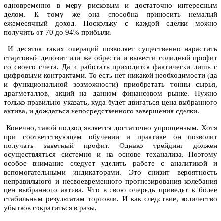
одновременно в меру рисковым и достаточно интересным
делом. К тому же она способна приносить немалый
ежемесячный доход. Поскольку с каждой сделки можно
получить от 70 до 94% прибыли.
И десяток таких операций позволяет существенно нарастить
стартовый депозит или же обрести и вывести солидный профит
со своего счета. Да и работать приходится фактически лишь с
цифровыми контрактами. То есть нет никакой необходимости (да
и функциональной возможности) приобретать тонны сырья,
драгметаллов, акций на данном финансовом рынке. Нужно
только правильно указать, куда будет двигаться цена выбранного
актива, и дождаться непосредственного завершения сделки.
Конечно, такой подход является достаточно упрощенным. Хотя
при соответствующем обучении и практике он позволит
получать заветный профит. Однако трейдинг должен
осуществляться системно и на основе теханализа. Поэтому
особое внимание следует уделить работе с аналитикой и
вспомогательными индикаторами. Это снизит вероятность
неправильного и несвоевременного прогнозирования колебания
цен выбранного актива. Что в свою очередь приведет к более
стабильным результатам торговли. И как следствие, количество
убытков сократиться в разы.