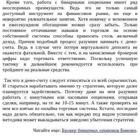
Кроме того, работа с бинарными опционами имеет ряд
неоспоримых преимуществ. Ведь это не только самый
доступный инструмент на финансовом рынке, но еще и
невероятно увлекательное занятие. Хотя новичку о мгновенном
и ежесекундном обогащении можно сразу забыть. Только
постоянное оттачивание навыков и торговля на основе
собственной системы способны приносить столь желаемый
доход. Причем подобный процесс разумнее начинать с демо-
счета. Ведь в случае чего потеря виртуального депозита не
окажется фатальной. Вместе с тем, и на начисленные брокером
цифры надо торговать ответственно. Поскольку успешную
тактику в дальнейшем рекомендуется использовать при
трейдинге на реальные средства.
Так что к демо-счету следует относиться со всей серьезностью.
И стараться нарабатывать именно ту стратегию, которую далее
планируется задействовать. Поэтому даже на нем разумнее
работать с минутными или часовыми опционами, открывая
сделки, например, на те же 10-15 минут. А также проверять на
нем все взятые из онлайна торговые системы. Кстати, последнее
надо делать обязательно, так как нередко под видом успешной
методики может выкладываться заведомо убыточная стратегия.
Читайте еще:
Брокер бинарных опционов Биномо
.