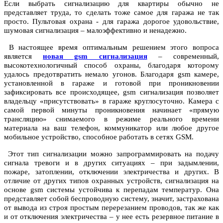
Если выбрать сигнализацию для квартиры обычно не
представляет труда, то сделать тоже самое для гаража не так
просто. Пультовая охрана - для гаража дорогое удовольствие,
шумовая сигнализация – малоэффективно и ненадежно.
В настоящее время оптимальным решением этого вопроса
является
новая gsm сигнализация
– современный,
высокотехнологичный способ охраны, благодаря которому
удалось предотвратить немало угонов. Благодаря gsm камере,
установленной в гараже и готовой при проникновении
зафиксировать все происходящее, gsm сигнализация позволяет
владельцу «присутствовать» в гараже круглосуточно. Камера с
самой первой минуты проникновения начинает «прямую
трансляцию» снимаемого в режиме реального времени
материала на ваш телефон, коммуникатор или любое другое
мобильное устройство, способное работать в сетях GSM.
Этот тип сигнализации можно запрограммировать на подачу
сигнала тревоги и в других ситуациях – при задымлении,
пожаре, затоплении, отключении электричества и других. В
отличие от других типов охранных устройств, сигнализация на
основе gsm системы устойчива к перепадам температур. Она
представляет собой беспроводную систему, значит, застрахована
от вывода из строя простым перерезанием проводов, так же как
и от отключения электричества – у нее есть резервное питание в