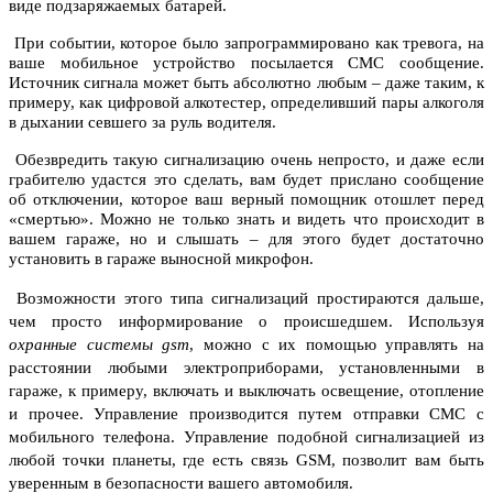
виде подзаряжаемых батарей.
При событии, которое было запрограммировано как тревога, на
ваше мобильное устройство посылается СМС сообщение.
Источник сигнала может быть абсолютно любым – даже таким, к
примеру, как
цифровой алкотестер
, определивший пары алкоголя
в дыхании севшего за руль водителя.
Обезвредить такую сигнализацию очень непросто, и даже если
грабителю удастся это сделать, вам будет прислано сообщение
об отключении, которое ваш верный помощник отошлет перед
«смертью». Можно не только знать и видеть что происходит в
вашем гараже, но и слышать – для этого будет достаточно
установить в гараже выносной микрофон.
Возможности этого типа сигнализаций простираются дальше,
чем просто информирование о происшедшем. Используя
охранные системы gsm
, можно с их помощью управлять на
расстоянии любыми электроприборами, установленными в
гараже, к примеру, включать и выключать освещение, отопление
и прочее. Управление производится путем отправки СМС с
мобильного телефона.
Управление подобной сигнализацией из
любой точки планеты, где есть связь GSM, позволит вам быть
уверенным в безопасности вашего автомобиля.