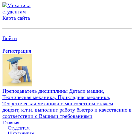
Карта сайта
Войти
Регистрация
Преподаватель дисциплины Детали машин,
Техническая механика, Прикладная механика,
Теоретическая механика с многолетним стажем,
доцент, к.т.н. выполнит работу быстро и качественно в
соответствии с Вашими требованиями
Главная
Студентам
Школьникам