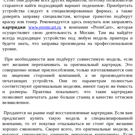
Стоят они дороже всех других вариантов, поэтому пользователи
стараются найти подходящий вариант подешевле. Приобретать
устройства следует в специализированных фирмах, а также
доверять заправку специалистам, которые грамотно подберут
краску или тонер. Рекомендуется здесь покупать или заправлять
картриджи
www.promcart.ru
в компании «PromCart», которая
осуществляет свою деятельность в Москве. Там вы найдёте
всегда подходящее устройство под любую модель принтера и
будете знать, что заправка произведена на профессиональном
уровне.
При необходимости вам подберут совместимую модель, если
нет желания переплачивать за оригинальный картридж. Это
совершенно новые приспособления, только изготавливаются они
по лицензии сторонней компанией, а не производителем
печатающих устройств. Они по параметрам полностью
соответствуют оригинальным моделям, имеют такую же ёмкость
и размеры. Практика показывает, что такие картриджи
позволяют напечатать даже больше станиц и качество оттисков
великолепное.
Продаются на рынке ещё восстановленные картриджи. Если вам
предлагают купить такую модель в специализированной
компании, то от покупки отказываться не стоит при желании
хорошо сэкономить. Скорее всего, это оригинальные модели, в
которых специалисты заменили некоторые компоненты. Если