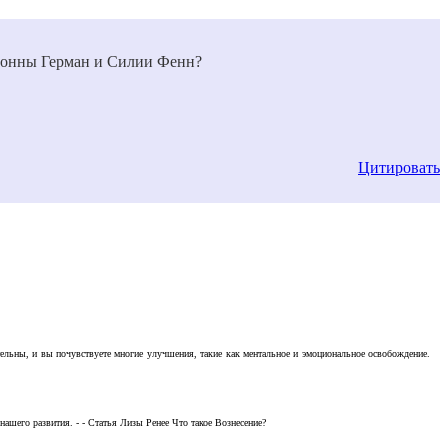
 Ронны Герман и Силии Фенн?
Цитировать
тельны, и вы почувствуете многие улучшения, такие как ментальное и эмоциональное освобождение.
ашего развития. - - Статья Лизы Ренее Что такое Вознесение?