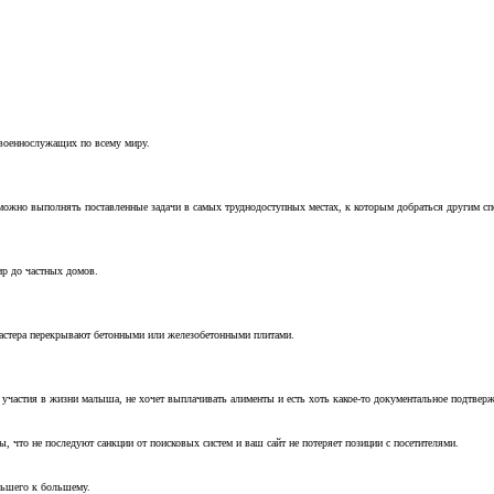
 военнослужащих по всему миру.
можно выполнять поставленные задачи в самых труднодоступных местах, к которым добраться другим с
ир до частных домов.
мастера перекрывают бетонными или железобетонными плитами.
т участия в жизни малыша, не хочет выплачивать алименты и есть хоть какое-то документальное подтвер
, что не последуют санкции от поисковых систем и ваш сайт не потеряет позиции с посетителями.
ньшего к большему.