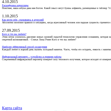
4.10.2015
Расшифровка кириллицы
Поистине, наша азбука дана нам Богом. Какой смысл несут буквы алфавита, размещенные в таблицу 7х
1.10.2015
Как вести себя, сталкиваясь в агрессией
Абсолютно железное правило в ситуациях, когда агрессивный человек или падшая сущность стремится ва
27.09.2015
Кого и что вы любите?
Этим летом усилилось давление новых уровней скрытой технологии управления сознанием, которая н
секретной космонавтикой. - Статья Лизы Ренее Кого и что вы любите?
Наиболее эффективный способ охлаждения
Каждый любит в жаркий день выпить холодный напиток. Часто, чтобы его остудить, емкость с напитко
Инфракрасный пирометр – устройство и принцип работы
Современный инфракрасный пирометр измеряет силу теплового излучения, которое исходит от измеряем
Карта сайта