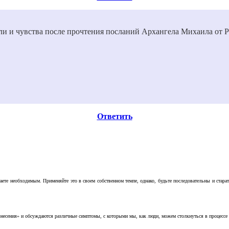
ли и чувства после прочтения посланий Архангела Михаила от
Ответить
аете необходимым. Применяйте это в своем собственном темпе, однако, будьте последовательны и стара
несения» и обсуждаются различные симптомы, с которыми мы, как люди, можем столкнуться в процессе н