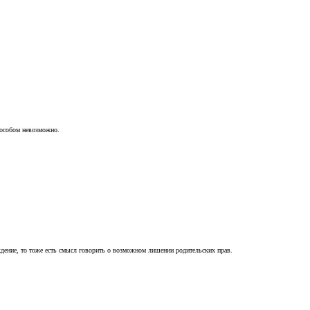
пособом невозможно.
ждение, то тоже есть смысл говорить о возможном лишении родительских прав.