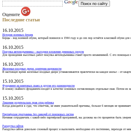
Оцените
Последние статьи
16.10.2015
История военных берцев
Берцы - вид военной обуви, который появился в 1944 году и до сих пор остаётся классикой обуви для
16.10.2015
Покупка автоподъемника – выгодное вложение денежных средств
Для проведения высотных работ покупка автоподъемника станет просто незаменимой. С его помощью 
16.10.2015
Железные входные двери: критерии надежности
В настоящее время железные входные двери устанавливаются практически на каждое жилье – от кварт
15.10.2015
Фундамент на винтовых сваях и другие его разновидности
В основу свайного фундамента входят в качестве основных составляющих отдельные сваи. Потом их 
15.10.2015
Лишение родительских прав отца ребенка
Когда доводится в суде, что ответчик, не имея уважительной причины, больше 6 месяцев не принимае
Партнёрские программы без санкций от поисковых систем
Начиная сотрудничать с какой-либо партнёрской программой, вы должны на сто процентов быть уверены
Раскрутка сайтов
Раскрутка сайтов довольно сложный процесс и выполнять необходимо его постепенно, переходя от ме