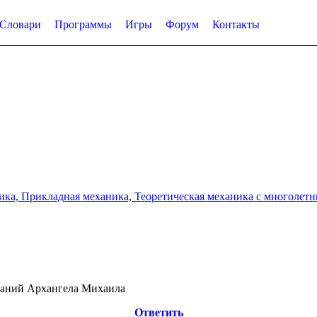
Словари
Программы
Игры
Форум
Контакты
а, Прикладная механика, Теоретическая механика с многолетним
ланий Архангела Михаила
Ответить