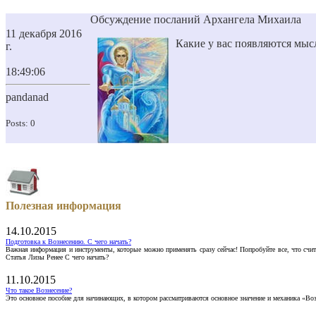
Обсуждение посланий Архангела Михаила
11 декабря 2016
Какие у вас появляются мыс
г.
18:49:06
pandanad
Posts: 0
Полезная информация
14.10.2015
Подготовка к Вознесению. С чего начать?
Важная информация и инструменты, которые можно применять сразу сейчас! Попробуйте все, что счит
Статья Лизы Ренее С чего начать?
11.10.2015
Что такое Вознесение?
Это основное пособие для начинающих, в котором рассматриваются основное значение и механика «Воз