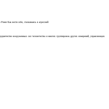
Ренее Как вести себя, сталкиваясь в агрессией
отрудничество вооруженных сил человечества и многих группировок других измерений, управляющих