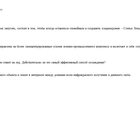
7?
с запугать, состоит в том, чтобы всегда оставаться спокойным и сохранять хладнокровие. - Статья Лизы 
аправлена на более сконцентрированные усилия военно-промышленного комплекса и включает в себя с
м ставят на лед. Действительно ли это самый эффективный способ охлаждения?
ого объекта и лежит в интервале между длинами волн инфракрасного излучения и дневного света.