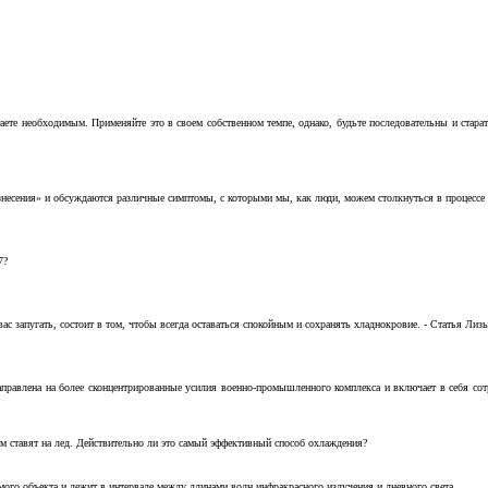
аете необходимым. Применяйте это в своем собственном темпе, однако, будьте последовательны и стара
несения» и обсуждаются различные симптомы, с которыми мы, как люди, можем столкнуться в процессе н
7?
с запугать, состоит в том, чтобы всегда оставаться спокойным и сохранять хладнокровие. - Статья Лизы 
аправлена на более сконцентрированные усилия военно-промышленного комплекса и включает в себя с
м ставят на лед. Действительно ли это самый эффективный способ охлаждения?
ого объекта и лежит в интервале между длинами волн инфракрасного излучения и дневного света.