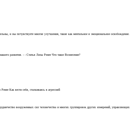
тельны, и вы почувствуете многие улучшения, такие как ментальное и эмоциональное освобождение.
ашего развития. - - Статья Лизы Ренее Что такое Вознесение?
Ренее Как вести себя, сталкиваясь в агрессией
отрудничество вооруженных сил человечества и многих группировок других измерений, управляющих