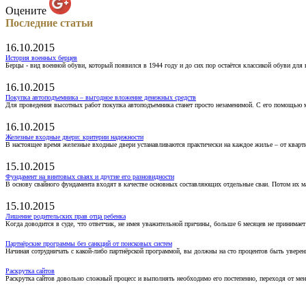
Оцените
Последние статьи
16.10.2015
История военных берцев
Берцы - вид военной обуви, который появился в 1944 году и до сих пор остаётся классикой обуви для
16.10.2015
Покупка автоподъемника – выгодное вложение денежных средств
Для проведения высотных работ покупка автоподъемника станет просто незаменимой. С его помощью 
16.10.2015
Железные входные двери: критерии надежности
В настоящее время железные входные двери устанавливаются практически на каждое жилье – от кварт
15.10.2015
Фундамент на винтовых сваях и другие его разновидности
В основу свайного фундамента входят в качестве основных составляющих отдельные сваи. Потом их 
15.10.2015
Лишение родительских прав отца ребенка
Когда доводится в суде, что ответчик, не имея уважительной причины, больше 6 месяцев не принимае
Партнёрские программы без санкций от поисковых систем
Начиная сотрудничать с какой-либо партнёрской программой, вы должны на сто процентов быть уверены
Раскрутка сайтов
Раскрутка сайтов довольно сложный процесс и выполнять необходимо его постепенно, переходя от ме