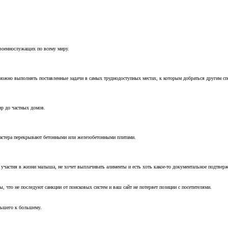
 военнослужащих по всему миру.
можно выполнять поставленные задачи в самых труднодоступных местах, к которым добраться другим с
ир до частных домов.
мастера перекрывают бетонными или железобетонными плитами.
т участия в жизни малыша, не хочет выплачивать алименты и есть хоть какое-то документальное подтвер
, что не последуют санкции от поисковых систем и ваш сайт не потеряет позиции с посетителями.
ньшего к большему.