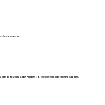
пособом невозможно.
ждение, то тоже есть смысл говорить о возможном лишении родительских прав.