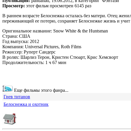
Публикация:
pandanad, 19.06.2012, в категории "Фэнтази"
Просмотр:
этот фильм просмотрен 6145 раз
В раннем возрасте Белоснежка осталась без матери. Отец жени
переживающий ее потерю, сохраняет Белоснежке жизнь и учит 
Оригинальное название: Snow White & the Huntsman
Страна: США
Год выпуска: 2012
Компания: Universal Pictures, Roth Films
Режиссер: Руперт Сандерс
В ролях: Шарлиз Терон, Кристен Стюарт, Крис Хемсворт
Продолжительность: 1 ч 67 мин
Еще фильмы этого фанра...
Гнев титанов
Белоснежка и охотник