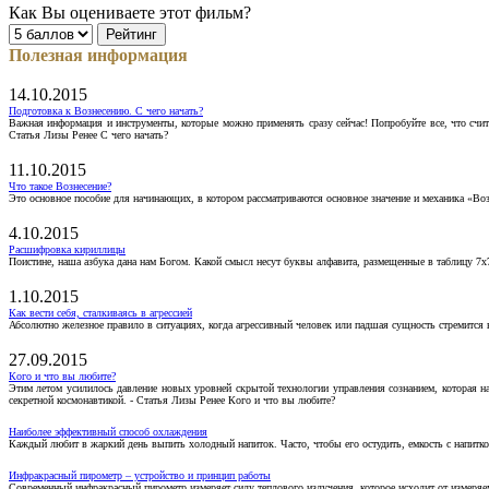
Как Вы оцениваете этот фильм?
Полезная информация
14.10.2015
Подготовка к Вознесению. С чего начать?
Важная информация и инструменты, которые можно применять сразу сейчас! Попробуйте все, что счит
Статья Лизы Ренее С чего начать?
11.10.2015
Что такое Вознесение?
Это основное пособие для начинающих, в котором рассматриваются основное значение и механика «Воз
4.10.2015
Расшифровка кириллицы
Поистине, наша азбука дана нам Богом. Какой смысл несут буквы алфавита, размещенные в таблицу 7х
1.10.2015
Как вести себя, сталкиваясь в агрессией
Абсолютно железное правило в ситуациях, когда агрессивный человек или падшая сущность стремится ва
27.09.2015
Кого и что вы любите?
Этим летом усилилось давление новых уровней скрытой технологии управления сознанием, которая н
секретной космонавтикой. - Статья Лизы Ренее Кого и что вы любите?
Наиболее эффективный способ охлаждения
Каждый любит в жаркий день выпить холодный напиток. Часто, чтобы его остудить, емкость с напитко
Инфракрасный пирометр – устройство и принцип работы
Современный инфракрасный пирометр измеряет силу теплового излучения, которое исходит от измеряем