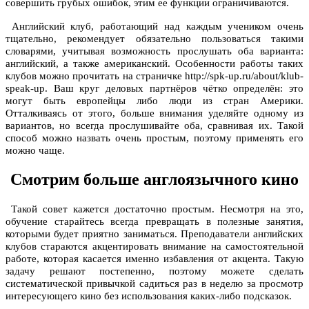
совершить грубых ошибок, этим ее функции ограничиваются.
Английский клуб, работающий над каждым учеником очень
тщательно, рекомендует обязательно пользоваться такими
словарями, учитывая возможность прослушать оба варианта:
английский, а также американский. Особенности работы таких
клубов можно прочитать на страничке
http://spk-up.ru/about/klub-
speak-up
. Ваш круг деловых партнёров чётко определён: это
могут быть европейцы либо люди из стран Америки.
Отталкиваясь от этого, больше внимания уделяйте одному из
вариантов, но всегда прослушивайте оба, сравнивая их. Такой
способ можно назвать очень простым, поэтому применять его
можно чаще.
Смотрим больше англоязычного кино
Такой совет кажется достаточно простым. Несмотря на это,
обучение старайтесь всегда превращать в полезные занятия,
которыми будет приятно заниматься. Преподаватели английских
клубов стараются акцентировать внимание на самостоятельной
работе, которая касается именно избавления от акцента. Такую
задачу решают постепенно, поэтому можете сделать
систематической привычкой садиться раз в неделю за просмотр
интересующего кино без использования каких-либо подсказок.