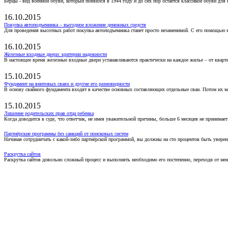
Берцы - вид военной обуви, который появился в 1944 году и до сих пор остаётся классикой обуви для
16.10.2015
Покупка автоподъемника – выгодное вложение денежных средств
Для проведения высотных работ покупка автоподъемника станет просто незаменимой. С его помощью 
16.10.2015
Железные входные двери: критерии надежности
В настоящее время железные входные двери устанавливаются практически на каждое жилье – от кварт
15.10.2015
Фундамент на винтовых сваях и другие его разновидности
В основу свайного фундамента входят в качестве основных составляющих отдельные сваи. Потом их 
15.10.2015
Лишение родительских прав отца ребенка
Когда доводится в суде, что ответчик, не имея уважительной причины, больше 6 месяцев не принимае
Партнёрские программы без санкций от поисковых систем
Начиная сотрудничать с какой-либо партнёрской программой, вы должны на сто процентов быть уверены
Раскрутка сайтов
Раскрутка сайтов довольно сложный процесс и выполнять необходимо его постепенно, переходя от ме