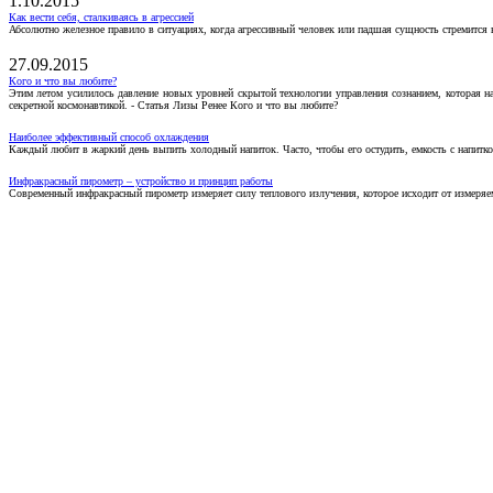
1.10.2015
Как вести себя, сталкиваясь в агрессией
Абсолютно железное правило в ситуациях, когда агрессивный человек или падшая сущность стремится ва
27.09.2015
Кого и что вы любите?
Этим летом усилилось давление новых уровней скрытой технологии управления сознанием, которая н
секретной космонавтикой. - Статья Лизы Ренее Кого и что вы любите?
Наиболее эффективный способ охлаждения
Каждый любит в жаркий день выпить холодный напиток. Часто, чтобы его остудить, емкость с напитко
Инфракрасный пирометр – устройство и принцип работы
Современный инфракрасный пирометр измеряет силу теплового излучения, которое исходит от измеряем