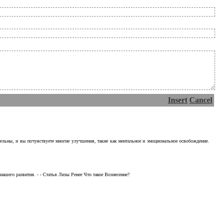
Insert
Cancel
тельны, и вы почувствуете многие улучшения, такие как ментальное и эмоциональное освобождение.
ашего развития. - - Статья Лизы Ренее Что такое Вознесение?