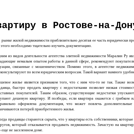
вартиру в Ростове-на-Дон
рынке жилой недвижимости приблизительно десятая ее часть юридически про
 этого необходимо тщательно изучить документацию.
им из видов деятельности агентства элитной недвижимости Маралин Ру яв
адающие немалым опытом работы в данной сфере, рекомендуют покупателя
уации, связанные с мошенничеством. Помимо этого, в агентстве недвижим
консультируют по всем юридическим вопросам. Такой вариант намного удобн
евое жилье является признаком того, что с ним что-то не так. Также в
давца, быстро продать квартиру с недостатками позволит низкая стоимос
ставных покупателей. Таким образом, существующие недостатки упускаютс
упают дешевую квартиру. И полбеды, если квартира окажется с грибком и
правильно оформлена документация, что может повлечь дополнительные 
анчиваются потерей приобретенного жилья.
гда продавцы стараются скрыть, что у квартиры есть собственники, которые 
ругов, который отказывается продавать недвижимость. Зачастую на кварт
 еще не заселенном доме.