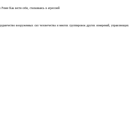
Ренее Как вести себя, сталкиваясь в агрессией
отрудничество вооруженных сил человечества и многих группировок других измерений, управляющих