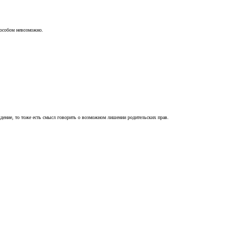
пособом невозможно.
ждение, то тоже есть смысл говорить о возможном лишении родительских прав.