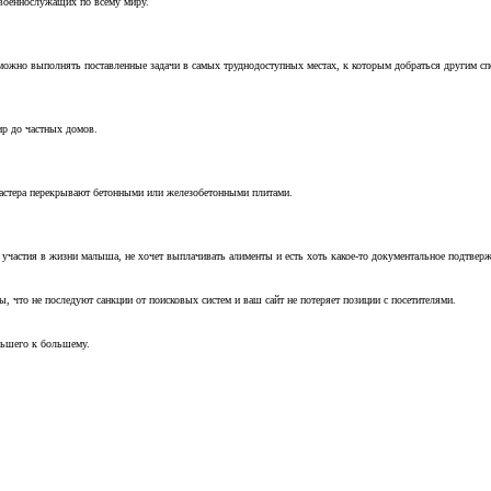
 военнослужащих по всему миру.
можно выполнять поставленные задачи в самых труднодоступных местах, к которым добраться другим с
ир до частных домов.
мастера перекрывают бетонными или железобетонными плитами.
т участия в жизни малыша, не хочет выплачивать алименты и есть хоть какое-то документальное подтвер
, что не последуют санкции от поисковых систем и ваш сайт не потеряет позиции с посетителями.
ньшего к большему.