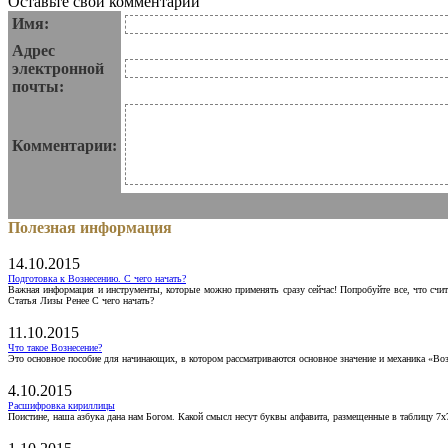
Оставьте свои комментарии
Имя:
Адрес
электронной
почты:
Комментарии:
Полезная информация
14.10.2015
Подготовка к Вознесению. С чего начать?
Важная информация и инструменты, которые можно применять сразу сейчас! Попробуйте все, что счит
Статья Лизы Ренее С чего начать?
11.10.2015
Что такое Вознесение?
Это основное пособие для начинающих, в котором рассматриваются основное значение и механика «Воз
4.10.2015
Расшифровка кириллицы
Поистине, наша азбука дана нам Богом. Какой смысл несут буквы алфавита, размещенные в таблицу 7х