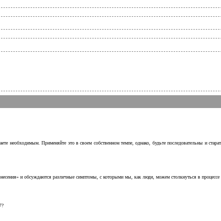
аете необходимым. Применяйте это в своем собственном темпе, однако, будьте последовательны и стара
несения» и обсуждаются различные симптомы, с которыми мы, как люди, можем столкнуться в процессе н
7?