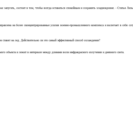
с запугать, состоит в том, чтобы всегда оставаться спокойным и сохранять хладнокровие. - Статья Лизы 
аправлена на более сконцентрированные усилия военно-промышленного комплекса и включает в себя с
м ставят на лед. Действительно ли это самый эффективный способ охлаждения?
ого объекта и лежит в интервале между длинами волн инфракрасного излучения и дневного света.