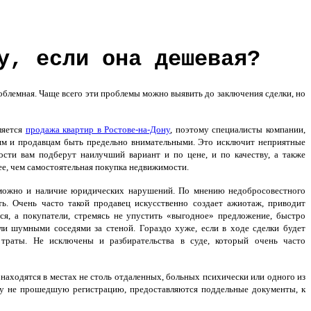
у, если она дешевая?
блемная. Чаще всего эти проблемы можно выявить до заключения сделки, но
ляется
продажа квартир в Ростове-на-Дону
, поэтому специалисты компании,
м и продавцам быть предельно внимательными. Это исключит неприятные
ости вам подберут наилучший вариант и по цене, и по качеству, а также
ее, чем самостоятельная покупка недвижимости.
озможно и наличие юридических нарушений. По мнению недобросовестного
ть. Очень часто такой продавец искусственно создает ажиотаж, приводит
я, а покупатели, стремясь не упустить «выгодное» предложение, быстро
ли шумными соседями за стеной. Гораздо хуже, если в ходе сделки будет
траты. Не исключены и разбирательства в суде, который очень часто
находятся в местах не столь отдаленных, больных психически или одного из
иру не прошедшую регистрацию, предоставляются поддельные документы, к