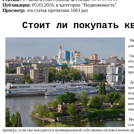
Публикация:
05.03.2016, в категории "Недвижимость"
Просмотр:
эта статья прочитана 1663 раз
Стоит ли покупать к
На 
для
Одн
обл
сит
про
Деш
про
под
пок
не
зак
Ино
суп
примеру, если она находится в муниципальной собственности или в новом, но