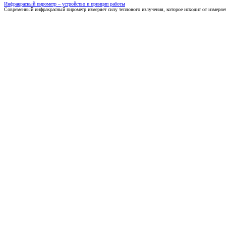
Инфракрасный пирометр – устройство и принцип работы
Современный инфракрасный пирометр измеряет силу теплового излучения, которое исходит от измеряем