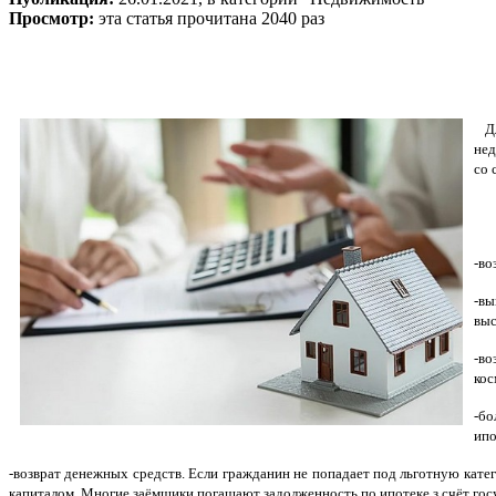
Просмотр:
эта статья прочитана 2040 раз
Для
нед
со 
-во
-вы
выс
-в
кос
-бо
ипо
-возврат денежных средств. Если гражданин не попадает под льготную кат
капиталом. Многие заёмщики погашают задолженность по ипотеке з счёт гос