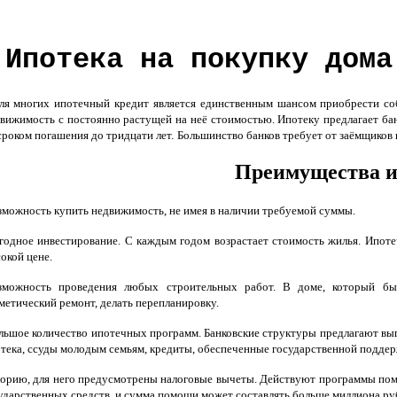
Ипотека на покупку дома
 многих ипотечный кредит является единственным шансом приобрести соб
вижимость с постоянно растущей на неё стоимостью. Ипотеку предлагает бан
сроком погашения до тридцати лет.
Большинство банков требует от заёмщиков 
Преимущества и
зможность купить недвижимость, не имея в наличии требуемой суммы.
годное инвестирование. С каждым годом возрастает стоимость жилья. Ипот
окой цене.
озможность проведения любых строительных работ. В доме, который бы
метический ремонт, делать перепланировку.
льшое количество ипотечных программ. Банковские структуры предлагают вы
тека, ссуды молодым семьям, кредиты, обеспеченные государственной поддер
егорию, для него предусмотрены налоговые вычеты. Действуют программы по
ударственных средств, и сумма помощи может составлять больше миллиона ру