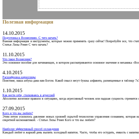
Полезная информация
14.10.2015
Подготовка к Вознесению. С чего начать?
Важная информация и инструменты, которые можно применять сразу сейчас! Попробуйте все, что счит
Статья Лизы Ренее С чего начать?
11.10.2015
Что такое Вознесение?
Это основное пособие для начинающих, в котором рассматриваются основное значение и механика «Воз
4.10.2015
Расшифровка кириллицы
Поистине, наша азбука дана нам Богом. Какой смысл несут буквы алфавита, размещенные в таблицу 7х
1.10.2015
Как вести себя, сталкиваясь в агрессией
Абсолютно железное правило в ситуациях, когда агрессивный человек или падшая сущность стремится ва
27.09.2015
Кого и что вы любите?
Этим летом усилилось давление новых уровней скрытой технологии управления сознанием, которая н
секретной космонавтикой. - Статья Лизы Ренее Кого и что вы любите?
Наиболее эффективный способ охлаждения
Каждый любит в жаркий день выпить холодный напиток. Часто, чтобы его остудить, емкость с напитко