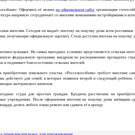
льхозбанк». Оформить её можно
на официальном сайте
организации «www.rsh
руктура напрямую сотрудничает со многими компаниями-застройщиками и аген
ьским жителям. Сегодня он выдаёт ипотеку на покупку дома всем россиянам
ки, получающие официальную зарплату. Стала доступна ипотека на покупку д
оеннослужащих. На самых выгодных условиях представляется сельская ипот
 Данную федеральную программу внедрили по распоряжению президента стр
ь и поднимает благосостояние сельских жителей.
 приобретение земельного участка. «Россельхозбанк» требует внесение са
ка действует для семей, в которых появился второй и следующий ребёнок.
омощью материнского капитала.
ыгодные ссуды для простых граждан. Кредиты рассчитаны на приобрете
вых учреждениях. После оформления ипотеки на покупку дома заёмщики с
щади, делать любого плана ремонт или сдавать её в аренду.
га привлекательны для проживания