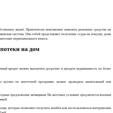
ственное жильё. Практически невозможно накопить денежные средства на
ковская система. Она собой представляет получение ссуды на покупку дома
внесение первоначального взноса.
потеки на дом
ечный кредит можно выплатить досрочно и продать недвижимость по более
л куплен по ипотечной программе, можно проводить капитальный или
годные предложения заёмщикам. На льготных условиях предлагается военная
жкой.
мощи, которые позволяют получить кешбек или воспользоваться материнским
блей.