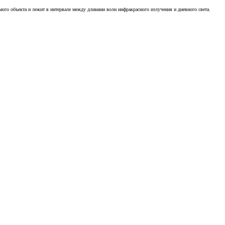
ого объекта и лежит в интервале между длинами волн инфракрасного излучения и дневного света.