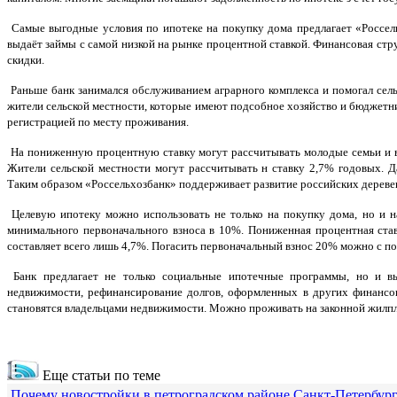
Самые выгодные условия по ипотеке на покупку дома предлагает «Россе
выдаёт займы с самой низкой на рынке процентной ставкой. Финансовая ст
скидки.
Раньше банк занимался обслуживанием аграрного комплекса и помогал сел
жители сельской местности, которые имеют подсобное хозяйство и бюджетни
регистрацией по месту проживания.
На пониженную процентную ставку могут рассчитывать молодые семьи и в
Жители сельской местности могут рассчитывать н ставку 2,7% годовых.
Таким образом «Россельхозбанк» поддерживает развитие российских деревен
Целевую ипотеку можно использовать не только на покупку дома, но и на
минимального первоначального взноса в 10%. Пониженная процентная став
составляет всего лишь 4,7%. Погасить первоначальный взнос 20% можно с п
Банк предлагает не только социальные ипотечные программы, но и в
недвижимости, рефинансирование долгов, оформленных в других финансо
становятся владельцами недвижимости. Можно проживать на законной жилпло
Еще статьи по теме
Почему новостройки в петроградском районе Санкт-Петербур