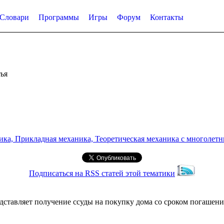
Словари
Программы
Игры
Форум
Контакты
ья
а, Прикладная механика, Теоретическая механика с многолетним
Подписаться на RSS статей этой тематики
дставляет получение ссуды на покупку дома со сроком погашения