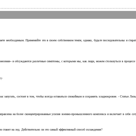
аете необходимым. Применяйте это в своем собственном темпе, однако, будьте последовательны и стара
несения» и обсуждаются различные симптомы, с которыми мы, как люди, можем столкнуться в процессе н
7?
с запугать, состоит в том, чтобы всегда оставаться спокойным и сохранять хладнокровие. - Статья Лизы 
аправлена на более сконцентрированные усилия военно-промышленного комплекса и включает в себя с
м ставят на лед. Действительно ли это самый эффективный способ охлаждения?