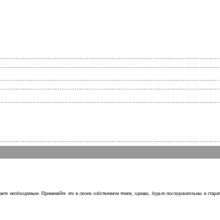
аете необходимым. Применяйте это в своем собственном темпе, однако, будьте последовательны и стара