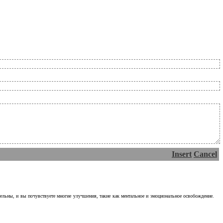
Insert
Cancel
тельны, и вы почувствуете многие улучшения, такие как ментальное и эмоциональное освобождение.