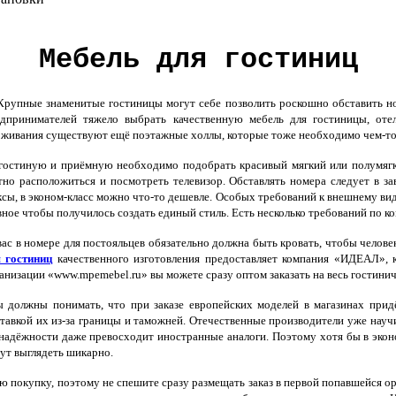
Мебель для гостиниц
Крупные знаменитые гостиницы могут себе позволить роскошно обставить 
дпринимателей тяжело выбрать качественную мебель для гостиницы, отел
живания существуют ещё поэтажные холлы, которые тоже необходимо чем-то
остиную и приёмную необходимо подобрать красивый мягкий или полумягки
но расположиться и посмотреть телевизор. Обставлять номера следует в за
сы, в эконом-класс можно что-то дешевле. Особых требований к внешнему вид
вное чтобы получилось создать единый стиль. Есть несколько требований по к
ас в номере для постояльцев обязательно должна быть кровать, чтобы человек
 гостиниц
качественного изготовления предоставляет компания «ИДЕАЛ», к
анизации «www.mpemebel.ru» вы можете сразу оптом заказать на весь гостин
должны понимать, что при заказе европейских моделей в магазинах придёт
тавкой их из-за границы и таможней. Отечественные производители уже науч
надёжности даже превосходит иностранные аналоги. Поэтому хотя бы в экон
ут выглядеть шикарно.
вую покупку, поэтому не спешите сразу размещать заказ в первой попавшейся