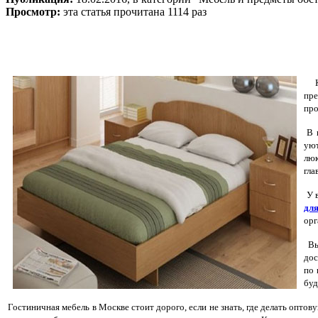
Просмотр:
эта статья прочитана 1114 раз
пре
про
В г
уют
люк
гла
У в
для
орг
Вы 
дос
по 
буд
Гостиничная мебель в Москве стоит дорого, если не знать, где делать опто