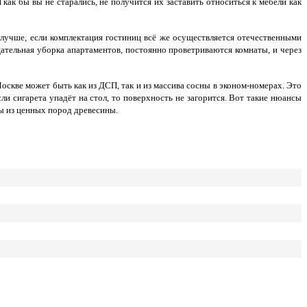
ак бы вы не старались, не получится их заставить относиться к мебели как
 лучше, если комплектация гостиниц всё же осуществляется отечественными
щательная уборка апартаментов, постоянно проветриваются комнаты, и через
скве может быть как из ДСП, так и из массива сосны в эконом-номерах. Это
и сигарета упадёт на стол, то поверхность не загорится. Вот такие нюансы
ры из ценных пород древесины.