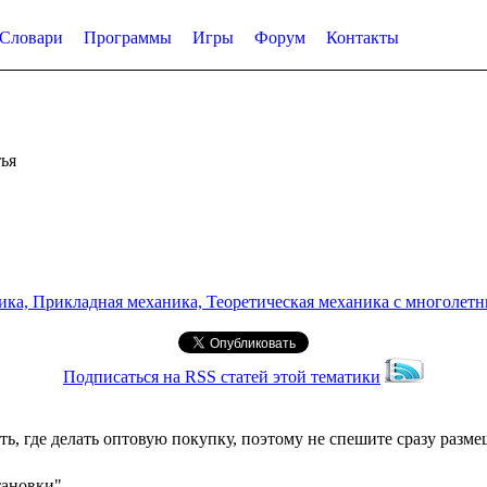
Словари
Программы
Игры
Форум
Контакты
ья
а, Прикладная механика, Теоретическая механика с многолетним
Подписаться на RSS статей этой тематики
ать, где делать оптовую покупку, поэтому не спешите сразу разм
тановки"