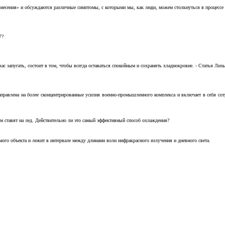
несения» и обсуждаются различные симптомы, с которыми мы, как люди, можем столкнуться в процессе н
7?
с запугать, состоит в том, чтобы всегда оставаться спокойным и сохранять хладнокровие. - Статья Лизы 
аправлена на более сконцентрированные усилия военно-промышленного комплекса и включает в себя с
м ставят на лед. Действительно ли это самый эффективный способ охлаждения?
ого объекта и лежит в интервале между длинами волн инфракрасного излучения и дневного света.