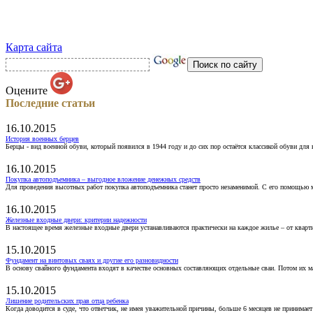
Карта сайта
Оцените
Последние статьи
16.10.2015
История военных берцев
Берцы - вид военной обуви, который появился в 1944 году и до сих пор остаётся классикой обуви для
16.10.2015
Покупка автоподъемника – выгодное вложение денежных средств
Для проведения высотных работ покупка автоподъемника станет просто незаменимой. С его помощью 
16.10.2015
Железные входные двери: критерии надежности
В настоящее время железные входные двери устанавливаются практически на каждое жилье – от кварт
15.10.2015
Фундамент на винтовых сваях и другие его разновидности
В основу свайного фундамента входят в качестве основных составляющих отдельные сваи. Потом их 
15.10.2015
Лишение родительских прав отца ребенка
Когда доводится в суде, что ответчик, не имея уважительной причины, больше 6 месяцев не принимае