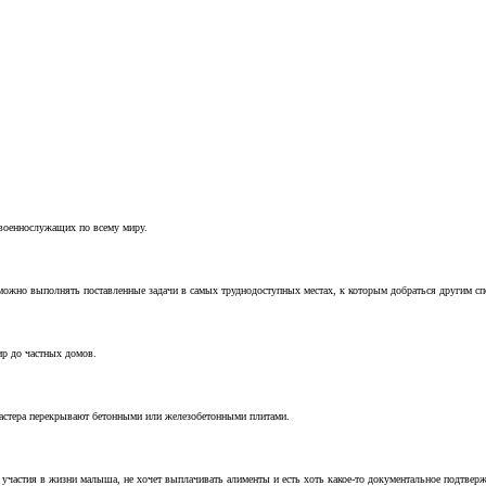
 военнослужащих по всему миру.
можно выполнять поставленные задачи в самых труднодоступных местах, к которым добраться другим с
ир до частных домов.
мастера перекрывают бетонными или железобетонными плитами.
т участия в жизни малыша, не хочет выплачивать алименты и есть хоть какое-то документальное подтвер