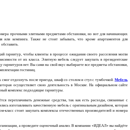
номера прочными элитными предметами обстановки, но вот для начинающих
я или кемпинга. Также не стоит забывать, что кроме апартаментов для
 обставить.
й гарнитур, чтобы клиенты в процессе ожидания своего расселения могли
висимости от их класса. Элитную мебель следует закупать в президентские
у гарнитуров нет. Вы сами на свой вкус выбираете все предметы обстановки,
омплектации гостиниц.
 смог отдохнуть после приезда, шкаф со столом и стул с тумбочкой.
Мебель
оторая осуществляет свою деятельность в Москве. На официальном сайте
ичный комплекс подходящие гарнитуры.
ся переплачивать денежные средства, так как есть расходы, связанные с
ились изготавливать качественную мебель с оригинальным дизайном, которая
ом-класс стоит закупать комплексы отечественных производителей и номера
 организации, а проведите оценочный анализ. В компании «ИДЕАЛ» вы найдёте