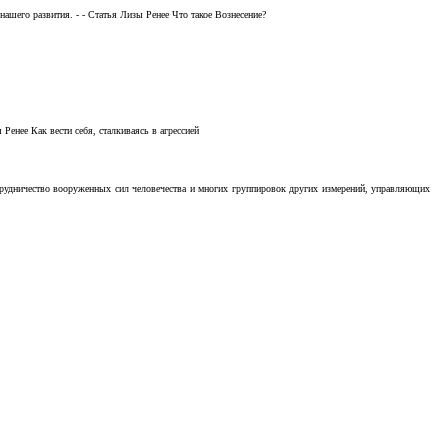
ашего развития. - - Статья Лизы Ренее Что такое Вознесение?
Ренее Как вести себя, сталкиваясь в агрессией
отрудничество вооруженных сил человечества и многих группировок других измерений, управляющих