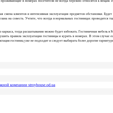
проживающие в номерах посетители не всегда бережно относятся к вещам. И к
тая смена клиентов и интенсивная эксплуатация предметов обстановки. Будет
делана на совесть. Учтите, что всегда в нормальных гостиницах проводится т
 каркаса, тогда расшатывания можно будет избежать. Гостиничная мебель в Мо
ушить правила эксплуатации гостиницы и курить в номерах. В этом случае есл
ектация гостиниц уже не подходит и следует выбирать более дорогие гарниту
ежной компании stroyhouse.od.ua