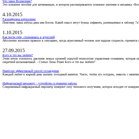
Что такое Вознесение?
Это основное пособие для начинающих, в котором рассматриваются основное значение и механика «Воз
4.10.2015
Расшифровка кириллицы
Поистине, наша азбука дана нам Богом. Какой смысл несут буквы алфавита, размещенные в таблицу 7х
1.10.2015
Как вести себя, сталкиваясь в агрессией
Абсолютно железное правило в ситуациях, когда агрессивный человек или падшая сущность стремится ва
27.09.2015
Кого и что вы любите?
Этим летом усилилось давление новых уровней скрытой технологии управления сознанием, которая н
секретной космонавтикой. - Статья Лизы Ренее Кого и что вы любите?
Наиболее эффективный способ охлаждения
Каждый любит в жаркий день выпить холодный напиток. Часто, чтобы его остудить, емкость с напитко
Инфракрасный пирометр – устройство и принцип работы
Современный инфракрасный пирометр измеряет силу теплового излучения, которое исходит от измеряем