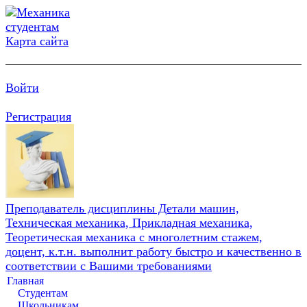
Карта сайта
Войти
Регистрация
Преподаватель дисциплины Детали машин,
Техническая механика, Прикладная механика,
Теоретическая механика с многолетним стажем,
доцент, к.т.н. выполнит работу быстро и качественно в
соответствии с Вашими требованиями
Главная
Студентам
Школьникам