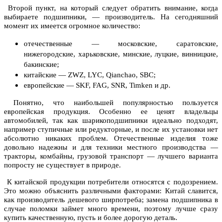
Второй пункт, на который следует обратить внимание, когда
выбираете подшипники, — производитель. На сегодняшний
момент их имеется огромное количество:
отечественные — московские, саратовские,
нижегородские, харьковские, минские, луцкие, винницкие,
бакинские;
китайские — ZWZ, LYC, Qianchao, SBC;
европейские — SKF, FAG, SNR, Timken и др.
Понятно, что наибольшей популярностью пользуется
европейская продукция. Особенно ее ценят владельцы
автомобилей, так как шарикоподшипники идеально подходят,
например ступичные или редукторные, и после их установки нет
абсолютно никаких проблем. Отечественные изделия тоже
довольно надежны и для техники местного производства —
тракторы, комбайны, грузовой транспорт — лучшего варианта
попросту не существует в природе.
К китайской продукции потребители относятся с подозрением.
Это можно объяснить различными факторами: Китай славится,
как производитель дешевого ширпотреба; замена подшипника в
случае поломки займет много времени, поэтому лучше сразу
купить качественную, пусть и более дорогую деталь.