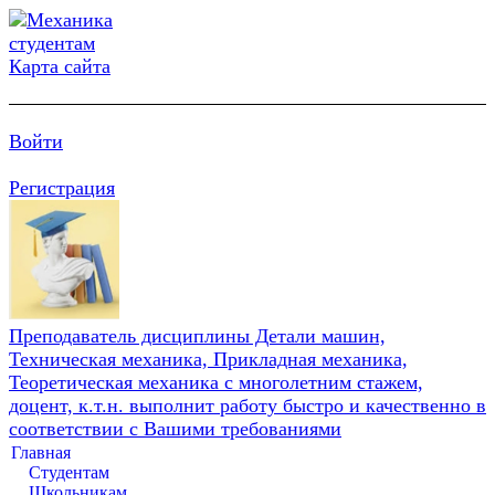
Карта сайта
Войти
Регистрация
Преподаватель дисциплины Детали машин,
Техническая механика, Прикладная механика,
Теоретическая механика с многолетним стажем,
доцент, к.т.н. выполнит работу быстро и качественно в
соответствии с Вашими требованиями
Главная
Студентам
Школьникам