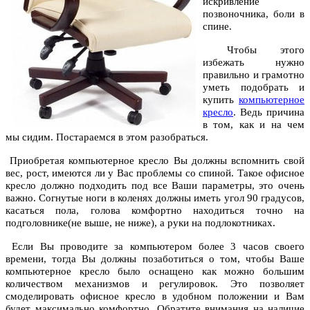
искривление
позвоночника, боли в
спине.
Чтобы этого
избежать нужно
правильно и грамотно
уметь подобрать и
купить
компьютерное
кресло
. Ведь причина
в том, как и на чем
мы сидим. Постараемся в этом разобраться.
Приобретая компьютерное кресло Вы должны вспомнить свой
вес, рост, имеются ли у Вас проблемы со спиной. Такое офисное
кресло должно подходить под все Ваши параметры, это очень
важно. Согнутые ноги в коленях должны иметь угол 90 градусов,
касаться пола, голова комфортно находиться точно на
подголовнике(не выше, не ниже), а руки на подлокотниках.
Если Вы проводите за компьютером более 3 часов своего
времени, тогда Вы должны позаботиться о том, чтобы Ваше
компьютерное кресло было оснащено как можно большим
количеством механизмов и регулировок. Это позволяет
смоделировать офисное кресло в удобном положении и Вам
будет максимально комфортно. Обратите внимания на наличие