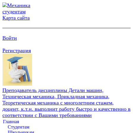
Карта сайта
Войти
Регистрация
Преподаватель дисциплины Детали машин,
Техническая механика, Прикладная механика,
Теоретическая механика с многолетним стажем,
доцент, к.т.н. выполнит работу быстро и качественно в
соответствии с Вашими требованиями
Главная
Студентам
Школьникам