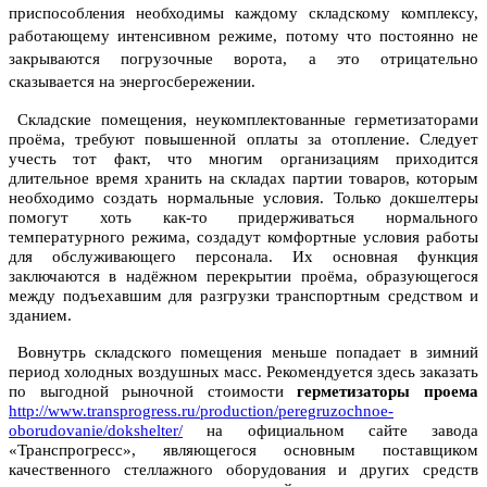
приспособления необходимы каждому складскому комплексу,
работающему интенсивном режиме, потому что постоянно не
закрываются погрузочные ворота, а это отрицательно
сказывается на энергосбережении.
Складские помещения, неукомплектованные герметизаторами
проёма, требуют повышенной оплаты за отопление. Следует
учесть тот факт, что многим организациям приходится
длительное время хранить на складах партии товаров, которым
необходимо создать нормальные условия. Только докшелтеры
помогут хоть как-то придерживаться нормального
температурного режима, создадут комфортные условия работы
для обслуживающего персонала. Их основная функция
заключаются в надёжном перекрытии проёма, образующегося
между подъехавшим для разгрузки транспортным средством и
зданием.
Вовнутрь складского помещения меньше попадает в зимний
период холодных воздушных масс. Рекомендуется здесь заказать
по выгодной рыночной стоимости
герметизаторы проема
http://www.transprogress.ru/production/peregruzochnoe-
oborudovanie/dokshelter/
на официальном сайте завода
«Транспрогресс», являющегося основным поставщиком
качественного стеллажного оборудования и других средств