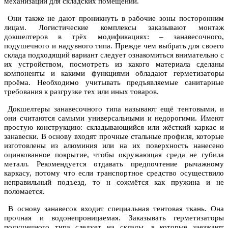
механизации для складских помещений.
Они также не дают проникнуть в рабочие зоны посторонним
лицам. Логистические комплексы заказывают монтаж
докшелтеров в трёх модификациях: – занавесочного,
подушечного и надувного типа. Прежде чем выбрать для своего
склада подходящий вариант следует ознакомиться внимательно с
их устройством, посмотреть из какого материала сделаны
компоненты и какими функциями обладают герметизаторы
проёма. Необходимо учитывать предъявляемые санитарные
требования к разгрузке тех или иных товаров.
Докшелтеры занавесочного типа называют ещё тентовыми, и
они считаются самыми универсальными и недорогими. Имеют
простую конструкцию: складывающийся или жёсткий каркас и
занавески. В основу входят прочные стальные профиля, которые
изготовлены из алюминия или на их поверхность нанесено
оцинкованное покрытие, чтобы окружающая среда не губила
металл. Рекомендуется отдавать предпочтение рычажному
каркасу, потому что если транспортное средство осуществило
неправильный подъезд, то н сожмётся как пружина и не
поломается.
В основу занавесок входит специальная тентовая ткань. Она
прочная и водонепроницаемая. Заказывать герметизаторы
подушечного типа следует на склады, в которые заезжают