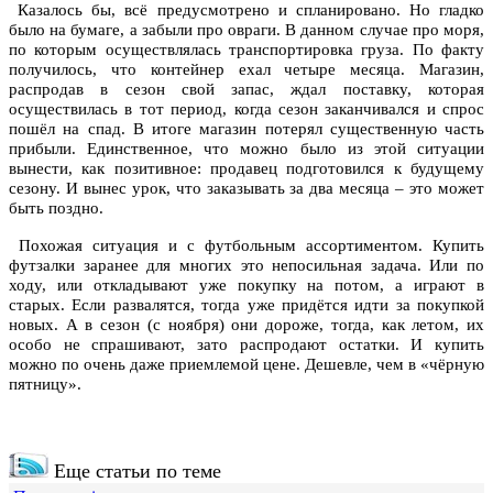
Казалось бы, всё предусмотрено и спланировано. Но гладко
было на бумаге, а забыли про овраги. В данном случае про моря,
по которым осуществлялась транспортировка груза. По факту
получилось, что контейнер ехал четыре месяца. Магазин,
распродав в сезон свой запас, ждал поставку, которая
осуществилась в тот период, когда сезон заканчивался и спрос
пошёл на спад. В итоге магазин потерял существенную часть
прибыли. Единственное, что можно было из этой ситуации
вынести, как позитивное: продавец подготовился к будущему
сезону. И вынес урок, что заказывать за два месяца – это может
быть поздно.
Похожая ситуация и с футбольным ассортиментом.
Купить
футзалки
заранее для многих это непосильная задача. Или по
ходу, или откладывают уже покупку на потом, а играют в
старых. Если развалятся, тогда уже придётся идти за покупкой
новых. А в сезон (с ноября) они дороже, тогда, как летом, их
особо не спрашивают, зато распродают остатки. И купить
можно по очень даже приемлемой цене. Дешевле, чем в «чёрную
пятницу».
Еще статьи по теме