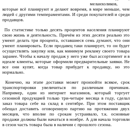
меланхоликов,
которые всё планируют и делают вовремя, в мире меньше, чем
людей с другими темпераментами. И среди покупателей и среди
продавцов.
По статистике только десять процентов населения планируют
свою жизнь и деятельность. Причём из этих десяти реально это
умеют делать три процента, оставшиеся семь думают, что они
умеют планировать. Если продавец таки планирует, то он будет
осуществлять закупку или, как минимум рекламу своего товара
заранее. Чтобы к началу продаж у него уже был ассортимент и в
идеале клиенты, которые оформили предварительные заявки. Не
все они купят, когда товар прибудет к продавцу, но это
нормально.
Конечно, на этапе доставки может произойти всякое, срок
транспортировки увеличиться по различным причинам.
Например, один из интернет магазинов, который торгует
сезонной продукцией только три-четыре месяца в году, сделал
заказ товара себе на склад в сентябре. При этом поставщик
обещал доставить оговоренную партию на протяжении двух
месяцев, что вполне по срокам устраивало, т.к. основные
продажи должны были начаться в ноябре. А для начала торговли
в сезон часть товара была в наличии с прошлого сезона.