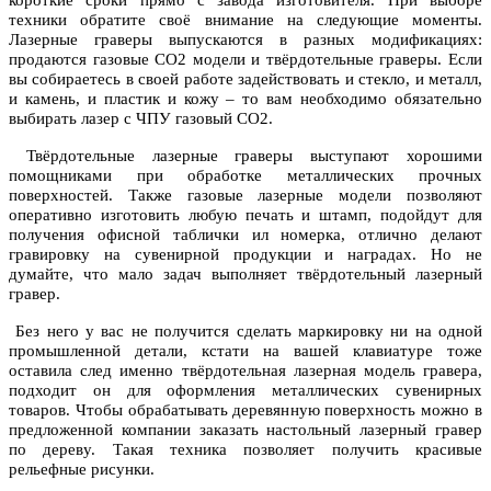
короткие сроки прямо с завода изготовителя. При выборе
техники обратите своё внимание на следующие моменты.
Лазерные граверы выпускаются в разных модификациях:
продаются газовые СО2 модели и твёрдотельные граверы. Если
вы собираетесь в своей работе задействовать и стекло, и металл,
и камень, и пластик и кожу – то вам необходимо обязательно
выбирать лазер с ЧПУ газовый СО2.
Твёрдотельные лазерные граверы выступают хорошими
помощниками при обработке металлических прочных
поверхностей. Также газовые лазерные модели позволяют
оперативно изготовить любую печать и штамп, подойдут для
получения офисной таблички ил номерка, отлично делают
гравировку на сувенирной продукции и наградах. Но не
думайте, что мало задач выполняет твёрдотельный лазерный
гравер.
Без него у вас не получится сделать маркировку ни на одной
промышленной детали, кстати на вашей клавиатуре тоже
оставила след именно твёрдотельная лазерная модель гравера,
подходит он для оформления металлических сувенирных
товаров. Чтобы обрабатывать деревянную поверхность можно в
предложенной компании заказать настольный лазерный гравер
по дереву. Такая техника позволяет получить красивые
рельефные рисунки.