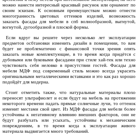
можно нанести интересный красивый рисунок или орнамент по
своим эскизам. К основным преимуществам можно отнести
многогранность цветовых оттенков изделий, возможность
заказать фасады для мебели в спб волнообразной, выгнутой,
вогнутой, дугообразной и плоской формы.
Если вдруг вы решите через несколько лет эксплуатации
предметов осбтановки изменить дизайн в помещении, то вам
будет не проблематично с финансовой точки зрения опять
заказать новые комплектующие, в то время когда придётся с
дубовыми или буковыми фасадами при стиле хай-тек или техно
чувствовать себя неловко в присутствии гостей. Фасады для
мебели МДФ под современный стиль можно всегда украсить
оригинальными металлическими вставками и это как раз хорошо
подойдёт для модерна.
Стоит отметить также, что натуральные материалы плохо
переносят ультрафиолет и если будут на мебель на протяжении
некоторого времени падать прямые солнечные лучи, то оттенок
изменит местами свой цвет. Из МДФ фасады для мебели более
устойчивы к негативному влиянию внешних факторов, они не
будут разбухать или усыхать, устойчивы к механическим
повреждениям, в то время когда к эксплуатации живого
материала выдвигается много требований.