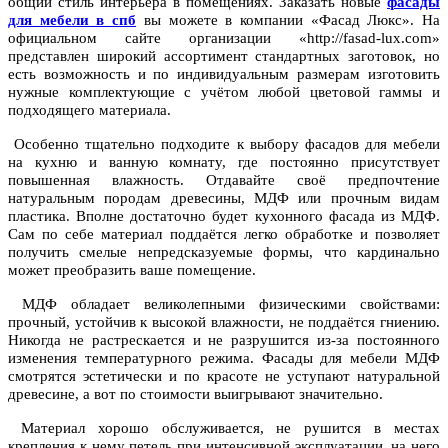
общий стиль интерьера в помещениях. Заказать новые
фасады
для мебели в спб
вы можете в компании «Фасад Люкс».
На
официальном сайте организации «http://fasad-lux.com»
представлен широкий ассортимент стандартных заготовок, но
есть возможность и по индивидуальным размерам изготовить
нужные комплектующие с учётом любой цветовой гаммы и
подходящего материала.
Особенно тщательно подходите к выбору фасадов для мебели
на кухню и ванную комнату, где постоянно присутствует
повышенная влажность. Отдавайте своё предпочтение
натуральным породам древесины, МДФ или прочным видам
пластика.
Вполне достаточно будет кухонного фасада из МДФ.
Сам по себе материал поддаётся легко обработке и позволяет
получить смелые непредсказуемые формы, что кардинально
может преобразить ваше помещение.
МДФ обладает великолепными физическими свойствами:
прочный, устойчив к высокой влажности, не поддаётся гниению.
Никогда не растрескается и не разрушится из-за постоянного
изменения температурного режима. Фасады для мебели МДФ
смотрятся эстетически и по красоте не уступают натуральной
древесине, а вот по стоимости выигрывают значительно.
Материал хорошо обслуживается, не рушится в местах
крепления к нему петель при интенсивной эксплуатации, на него