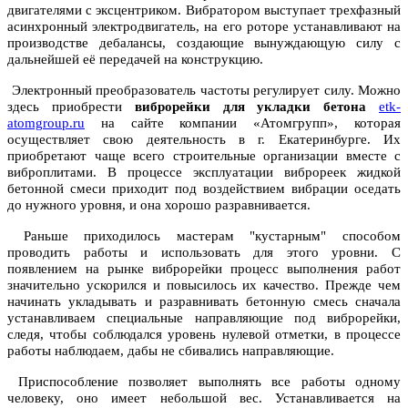
двигателями с эксцентриком. Вибратором выступает трехфазный
асинхронный электродвигатель, на его роторе устанавливают на
производстве дебалансы, создающие вынуждающую силу с
дальнейшей её передачей на конструкцию.
Электронный преобразователь частоты регулирует силу. Можно
здесь приобрести
виброрейки для укладки бетона
etk-
atomgroup.ru
на сайте компании «Атомгрупп», которая
осуществляет свою деятельность в г. Екатеринбурге. Их
приобретают чаще всего строительные организации вместе с
виброплитами. В процессе эксплуатации виброреек жидкой
бетонной смеси приходит под воздействием вибрации оседать
до нужного уровня, и она хорошо разравнивается.
Раньше приходилось мастерам "кустарным" способом
проводить работы и использовать для этого уровни. С
появлением на рынке виброрейки процесс выполнения работ
значительно ускорился и повысилось их качество. Прежде чем
начинать укладывать и разравнивать бетонную смесь сначала
устанавливаем специальные направляющие под виброрейки,
следя, чтобы соблюдался уровень нулевой отметки, в процессе
работы наблюдаем, дабы не сбивались направляющие.
Приспособление позволяет выполнять все работы одному
человеку, оно имеет небольшой вес. Устанавливается на