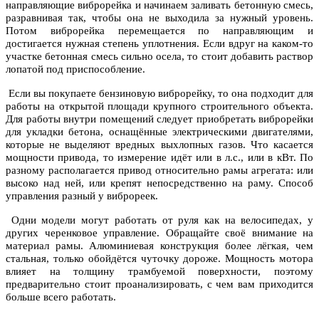
направляющие виброрейка и начинаем заливать бетонную смесь,
разравнивая так, чтобы она не выходила за нужный уровень.
Потом виброрейка перемещается по направляющим и
достигается нужная степень уплотнения. Если вдруг на каком-то
участке бетонная смесь сильно осела, то стоит добавить раствор
лопатой под приспособление.
Если вы покупаете бензиновую виброрейку, то она подходит для
работы на открытой площади крупного строительного объекта.
Для работы внутри помещений следует приобретать виброрейки
для укладки бетона, оснащённые электрическими двигателями,
которые не выделяют вредных выхлопных газов. Что касается
мощности привода, то измерение идёт или в л.с., или в кВт. По
разному располагается привод относительно рамы агрегата: или
высоко над ней, или крепят непосредственно на раму. Способ
управления разный у виброреек.
Одни модели могут работать от руля как на велосипедах, у
других черенковое управление. Обращайте своё внимание на
материал рамы. Алюминиевая конструкция более лёгкая, чем
стальная, только обойдётся чуточку дороже. Мощность мотора
влияет на толщину трамбуемой поверхности, поэтому
предварительно стоит проанализировать, с чем вам приходится
больше всего работать.