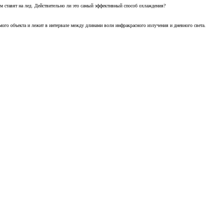
м ставят на лед. Действительно ли это самый эффективный способ охлаждения?
ого объекта и лежит в интервале между длинами волн инфракрасного излучения и дневного света.