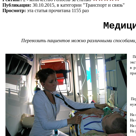
Публикация:
30.10.2015, в категории "Транспорт и связь"
Просмотр:
эта статья прочитана 1155 раз
Медиц
Перевозить пациентов можно различными способами, 
Пер
экс
в р
пра
Пер
нуж
На 
На 
На 
На 