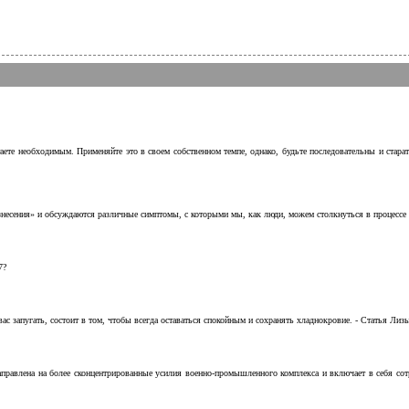
аете необходимым. Применяйте это в своем собственном темпе, однако, будьте последовательны и стара
несения» и обсуждаются различные симптомы, с которыми мы, как люди, можем столкнуться в процессе н
7?
с запугать, состоит в том, чтобы всегда оставаться спокойным и сохранять хладнокровие. - Статья Лизы 
аправлена на более сконцентрированные усилия военно-промышленного комплекса и включает в себя с