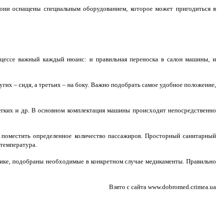
 они оснащены специальным оборудованием, которое может пригодиться в
цессе важный каждый нюанс: и правильная переноска в салон машины, и
угих – сидя, а третьих – на боку. Важно подобрать самое удобное положение,
егких и др. В основном комплектация машины происходит непосредственно
т поместить определенное количество пассажиров. Просторный санитарный
 температура.
ике, подобраны необходимые в конкретном случае медикаменты. Правильно
Взято с сайта
www.dobromed.crimea.ua