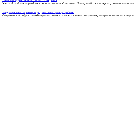
Наиболее эффективный способ охлаждения
Каждый любит в жаркий день выпить холодный напиток. Часто, чтобы его остудить, емкость с напитко
Инфракрасный пирометр – устройство и принцип работы
Современный инфракрасный пирометр измеряет силу теплового излучения, которое исходит от измеряем