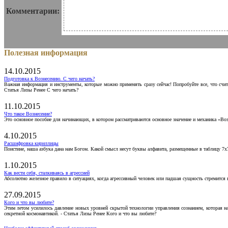
Комментарии:
Полезная информация
14.10.2015
Подготовка к Вознесению. С чего начать?
Важная информация и инструменты, которые можно применять сразу сейчас! Попробуйте все, что счит
Статья Лизы Ренее С чего начать?
11.10.2015
Что такое Вознесение?
Это основное пособие для начинающих, в котором рассматриваются основное значение и механика «Воз
4.10.2015
Расшифровка кириллицы
Поистине, наша азбука дана нам Богом. Какой смысл несут буквы алфавита, размещенные в таблицу 7х
1.10.2015
Как вести себя, сталкиваясь в агрессией
Абсолютно железное правило в ситуациях, когда агрессивный человек или падшая сущность стремится ва
27.09.2015
Кого и что вы любите?
Этим летом усилилось давление новых уровней скрытой технологии управления сознанием, которая н
секретной космонавтикой. - Статья Лизы Ренее Кого и что вы любите?