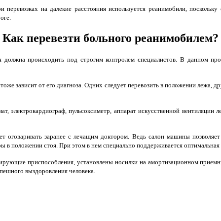
 перевозках на далекие расстояния используется реанимобили, поскольку
оге.
Как перевезти больного реанимобилем?
должна происходить под строгим контролем специалистов. В данном про
оже зависит от его диагноза. Одних следует перевозить в положении лежа, др
т, электрокардиограф, пульсоксиметр, аппарат искусственной вентиляции л
ует оговаривать заранее с лечащим доктором. Ведь салон машины позволяе
ы в положении стоя. При этом в нем специально поддерживается оптимальная
ирующие приспособления, установлены носилки на амортизационном приемн
спешного выздоровления человека.