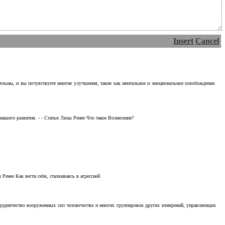
Insert
Cancel
тельны, и вы почувствуете многие улучшения, такие как ментальное и эмоциональное освобождение.
ашего развития. - - Статья Лизы Ренее Что такое Вознесение?
Ренее Как вести себя, сталкиваясь в агрессией
отрудничество вооруженных сил человечества и многих группировок других измерений, управляющих