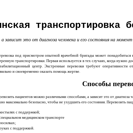
инская транспортировка б
а зависит это от диагноза человека и его состояния на момен
евозка под присмотром опытной врачебной бригады может понадобиться в 
тренную транспортировки. Первая используется в тех случаях, когда нужно до
еабилитационный центр. Экстренные перевозки требуют оперативности от
вильно и своевременно оказать помощь жертве.
Способы перев
евозить пациентов можно различными способами, а зависит это от диагноза ч
но максимально безопасно, чтобы не ухудшить его состояния. Перевозить п
костылях с поддержкой;
специальном медицинском транспорте
носилках;
руках с поддержкой.