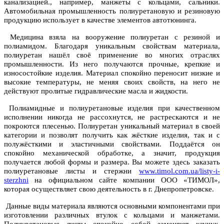
канализацией., например, манжеты с кольцами, сальники.
Автомобильная промышленность полиуретановую и резиновую
продукцию использует в качестве элементов автотюнинга.
Медицина взяла на вооружение полиуретан с резиной и
полиамидом. Благодаря уникальным свойствам материала,
полиуретан нашёл своё применение во многих отраслях
промышленности. Из него получаются прочные, крепкие и
износостойкие изделия. Материал спокойно переносит низкие и
высокие температуры, не меняя своих свойств, на него не
действуют пролитые гидравлические масла и жидкости.
Полиамидные и полиуретановые изделия при качественном
исполнении никогда не рассохнутся, не растрескаются и не
покроются плесенью. Полиуретан уникальный материал в своей
категории и позволят получить как жёсткие изделия, так и с
полужёсткими и эластичными свойствами. Поддаётся он
спокойно механической обработке, а значит, продукция
получается любой формы и размера. Вы можете здесь заказать
полиуретановые листы и стержни
www.timol.com.ua/listy-i-
sterzhni
на официальном сайте компании ООО «ТИМОЛ»,
которая осуществляет свою деятельность в г. Днепропетровске.
Данные виды материала являются основными компонентами при
изготовлении различных втулок с кольцами и манжетами.