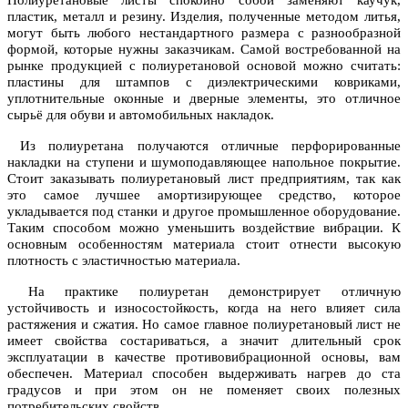
Полиуретановые листы спокойно собой заменяют каучук,
пластик, металл и резину. Изделия, полученные методом литья,
могут быть любого нестандартного размера с разнообразной
формой, которые нужны заказчикам. Самой востребованной на
рынке продукцией с полиуретановой основой можно считать:
пластины для штампов с диэлектрическими ковриками,
уплотнительные оконные и дверные элементы, это отличное
сырьё для обуви и автомобильных накладок.
Из полиуретана получаются отличные перфорированные
накладки на ступени и шумоподавляющее напольное покрытие.
Стоит заказывать полиуретановый лист предприятиям, так как
это самое лучшее амортизирующее средство, которое
укладывается под станки и другое промышленное оборудование.
Таким способом можно уменьшить воздействие вибрации. К
основным особенностям материала стоит отнести высокую
плотность с эластичностью материала.
На практике полиуретан демонстрирует отличную
устойчивость и износостойкость, когда на него влияет сила
растяжения и сжатия. Но самое главное полиуретановый лист не
имеет свойства состариваться, а значит длительный срок
эксплуатации в качестве противовибрационной основы, вам
обеспечен. Материал способен выдерживать нагрев до ста
градусов и при этом он не поменяет своих полезных
потребительских свойств.