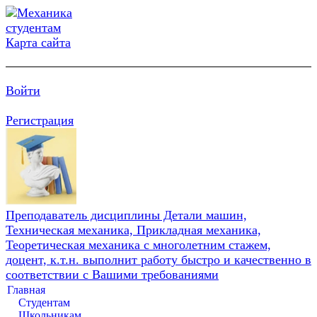
Карта сайта
Войти
Регистрация
Преподаватель дисциплины Детали машин,
Техническая механика, Прикладная механика,
Теоретическая механика с многолетним стажем,
доцент, к.т.н. выполнит работу быстро и качественно в
соответствии с Вашими требованиями
Главная
Студентам
Школьникам