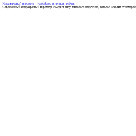
Инфракрасный пирометр – устройство и принцип работы
Современный инфракрасный пирометр измеряет силу теплового излучения, которое исходит от измеряем