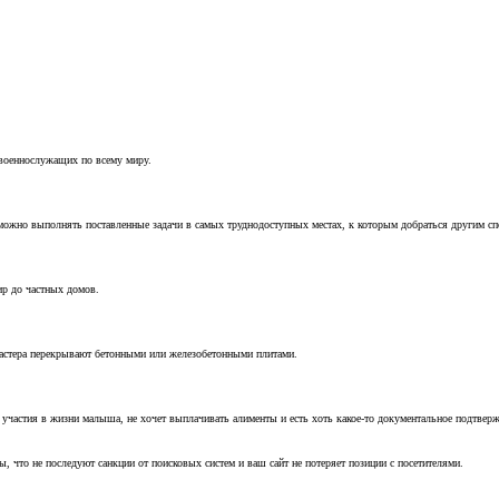
 военнослужащих по всему миру.
можно выполнять поставленные задачи в самых труднодоступных местах, к которым добраться другим с
ир до частных домов.
мастера перекрывают бетонными или железобетонными плитами.
т участия в жизни малыша, не хочет выплачивать алименты и есть хоть какое-то документальное подтвер
, что не последуют санкции от поисковых систем и ваш сайт не потеряет позиции с посетителями.