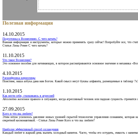
Полезная информация
14.10.2015
Подготовка к Вознесению. С чего начать?
Важная информация и инструменты, которые можно применять сразу сейчас! Попробуйте все, что счит
Статья Лизы Ренее С чего начать?
11.10.2015
Что такое Вознесение?
Это основное пособие для начинающих, в котором рассматриваются основное значение и механика «Воз
4.10.2015
Расшифровка кириллицы
Поистине, наша азбука дана нам Богом. Какой смысл несут буквы алфавита, размещенные в таблицу 7х
1.10.2015
Как вести себя, сталкиваясь в агрессией
Абсолютно железное правило в ситуациях, когда агрессивный человек или падшая сущность стремится ва
27.09.2015
Кого и что вы любите?
Этим летом усилилось давление новых уровней скрытой технологии управления сознанием, которая н
секретной космонавтикой. - Статья Лизы Ренее Кого и что вы любите?
Наиболее эффективный способ охлаждения
Каждый любит в жаркий день выпить холодный напиток. Часто, чтобы его остудить, емкость с напитко