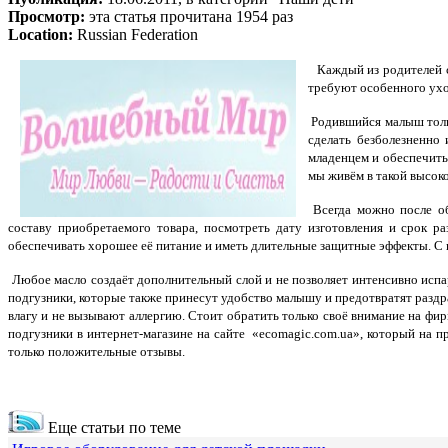
Просмотр:
эта статья прочитана 1954 раз
Location:
Russian Federation
Каждый из родителей ст
требуют особенного ухо
Родившийся малыш толь
сделать безболезненно
младенцем и обеспечит
мы живём в такой высок
Всегда можно после об
составу приобретаемого товара, посмотреть дату изготовления и срок р
обеспечивать хорошее её питание и иметь длительные защитные эффекты. 
Любое масло создаёт дополнительный слой и не позволяет интенсивно испар
подгузники, которые также принесут удобство малышу и предотвратят разд
влагу и не вызывают аллергию. Стоит обратить только своё внимание на фир
подгузники в интернет-магазине на сайте «ecomagic.com.ua», который на 
только положительные отзывы.
Еще статьи по теме