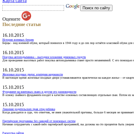
Карта сайта
Оцените
Последние статьи
16.10.2015
История военных берцев
Берцы - вид военной обуви, который появился в 1944 году и до сих пор остаётся классикой обуви для
16.10.2015
Покупка автоподъемника – выгодное вложение денежных средств
Для проведения высотных работ покупка автоподъемника станет просто незаменимой. С его помощью 
16.10.2015
Железные входные двери: критерии надежности
В настоящее время железные входные двери устанавливаются практически на каждое жилье – от кварт
15.10.2015
Фундамент на винтовых сваях и другие его разновидности
В основу свайного фундамента входят в качестве основных составляющих отдельные сваи. Потом их 
15.10.2015
Лишение родительских прав отца ребенка
Когда доводится в суде, что ответчик, не имея уважительной причины, больше 6 месяцев не принимае
Партнёрские программы без санкций от поисковых систем
Начиная сотрудничать с какой-либо партнёрской программой, вы должны на сто процентов быть уверены
Раскрутка сайтов