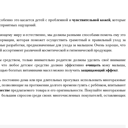
Особенно это касается детей с проблемной и
чувствительной кожей
, которые
 неприятных ощущений.
ающему миру и естественно, мы должны разными способами помочь ему это
формации, которая поможет осуществить грамотный и правильный уход за
ные разработки, предназначенные для ухода за малышом. Очень хорошо, что
й ассортимент различной косметической и гигиенической продукции.
 средством, только внимательно родители должны уделить своё внимание
е, что любое детское средство должно эффективно
очищать
кожу малыша,
мощью богатых витаминами масел можно получить
защищающий эффект
.
сь постоянно дома или при длительных прогулках использовать многоразовые
, позволяющие на протяжении долгого времени гулять с ребёнком, впитывают
честве
предлагаемого товара и его оригинальности. Покупайте многоразовые
тся большим спросом среди своих многочисленных покупателей, оставляющих