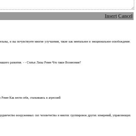
Insert
Cancel
тельны, и вы почувствуете многие улучшения, такие как ментальное и эмоциональное освобождение.
ашего развития. - - Статья Лизы Ренее Что такое Вознесение?
Ренее Как вести себя, сталкиваясь в агрессией
отрудничество вооруженных сил человечества и многих группировок других измерений, управляющих