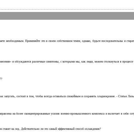
аете необходимым. Применяйте это в своем собственном темпе, однако, будьте последовательны и стара
несения» и обсуждаются различные симптомы, с которыми мы, как люди, можем столкнуться в процессе н
7?
с запугать, состоит в том, чтобы всегда оставаться спокойным и сохранять хладнокровие. - Статья Лизы 
аправлена на более сконцентрированные усилия военно-промышленного комплекса и включает в себя с
м ставят на лед. Действительно ли это самый эффективный способ охлаждения?