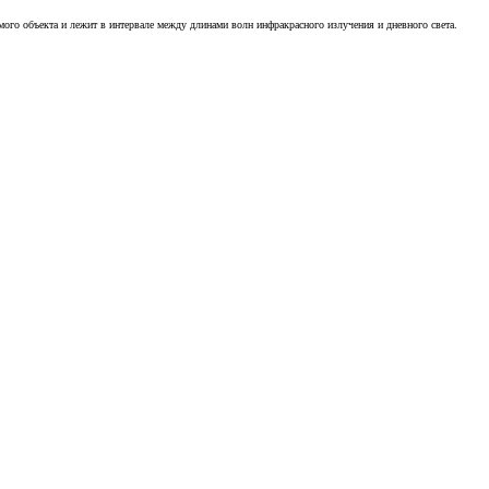
ого объекта и лежит в интервале между длинами волн инфракрасного излучения и дневного света.