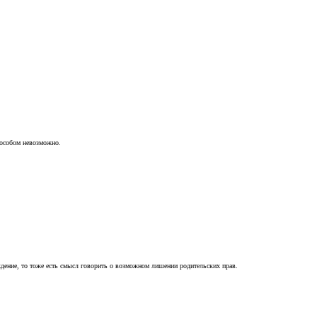
пособом невозможно.
ждение, то тоже есть смысл говорить о возможном лишении родительских прав.