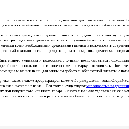
арается сделать всё самое хорошее, полезное для своего маленького чада. 
да и мы просто обязаны обеспечить комфорт нашим деткам и избавить их от
ко начинает проходить продолжительный период адаптации к нашему окруж
 и быстро. Родителей должны взять на вооружение большое количество ин
ь малыша всеми необходимыми
средствами гигиены
и использовать современ
оразвитый технологический период, когда на нашем рынке представлен широки
язательного умывания и положенного купания воспользоваться подходящим
азрешённого использования и, конечно же, на марку изготовитель. Помнит
С помощью мыла или пенки для ванны вы добьётесь абсолютной чистоты, с по
яться влаге, а также предотвращает какое-либо раздражения кожи. Старайте
ражение и натирание кожи. Для этого и существуют
многоразовые подгузники
му при покупке того или иного товара.
Обязательно надо удостовериться в
ка
протяжении многих лет своей работы завоевал большой авторитет и пользуе