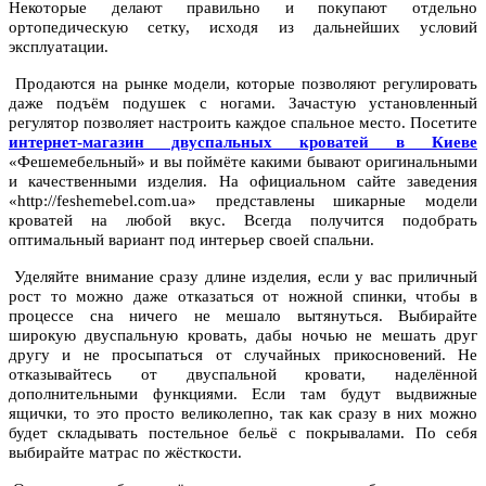
Некоторые делают правильно и покупают отдельно
ортопедическую сетку, исходя из дальнейших условий
эксплуатации.
Продаются на рынке модели, которые позволяют регулировать
даже подъём подушек с ногами. Зачастую установленный
регулятор позволяет настроить каждое спальное место. Посетите
интернет-магазин двуспальных кроватей в Киеве
«Фешемебельный» и вы поймёте какими бывают оригинальными
и качественными изделия. На официальном сайте заведения
«http://feshemebel.com.ua» представлены шикарные модели
кроватей на любой вкус. Всегда получится подобрать
оптимальный вариант под интерьер своей спальни.
Уделяйте внимание сразу длине изделия, если у вас приличный
рост то можно даже отказаться от ножной спинки, чтобы в
процессе сна ничего не мешало вытянуться. Выбирайте
широкую двуспальную кровать, дабы ночью не мешать друг
другу и не просыпаться от случайных прикосновений. Не
отказывайтесь от двуспальной кровати, наделённой
дополнительными функциями. Если там будут выдвижные
ящички, то это просто великолепно, так как сразу в них можно
будет складывать постельное бельё с покрывалами. По себя
выбирайте матрас по жёсткости.