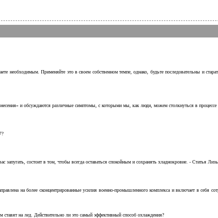
аете необходимым. Применяйте это в своем собственном темпе, однако, будьте последовательны и стара
несения» и обсуждаются различные симптомы, с которыми мы, как люди, можем столкнуться в процессе н
7?
с запугать, состоит в том, чтобы всегда оставаться спокойным и сохранять хладнокровие. - Статья Лизы 
аправлена на более сконцентрированные усилия военно-промышленного комплекса и включает в себя с
м ставят на лед. Действительно ли это самый эффективный способ охлаждения?