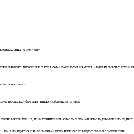
 военнослужащих по всему миру.
можно выполнять поставленные задачи в самых труднодоступных местах, к которым добраться другим с
ир до частных домов.
мастера перекрывают бетонными или железобетонными плитами.
т участия в жизни малыша, не хочет выплачивать алименты и есть хоть какое-то документальное подтвер
, что не последуют санкции от поисковых систем и ваш сайт не потеряет позиции с посетителями.