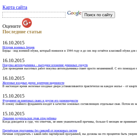
Карта сайта
Оцените
Последние статьи
16.10.2015
История военных берцев
Берцы - вид военной обуви, который появился в 1944 году и до сих пор остаётся классикой обуви для
16.10.2015
Покупка автоподъемника – выгодное вложение денежных средств
Для проведения высотных работ покупка автоподъемника станет просто незаменимой. С его помощью 
16.10.2015
Железные входные двери: критерии надежности
В настоящее время железные входные двери устанавливаются практически на каждое жилье – от кварт
15.10.2015
Фундамент на винтовых сваях и другие его разновидности
В основу свайного фундамента входят в качестве основных составляющих отдельные сваи. Потом их 
15.10.2015
Лишение родительских прав отца ребенка
Когда доводится в суде, что ответчик, не имея уважительной причины, больше 6 месяцев не принимае
Партнёрские программы без санкций от поисковых систем
Начиная сотрудничать с какой-либо партнёрской программой, вы должны на сто процентов быть уверены