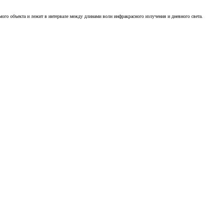
ого объекта и лежит в интервале между длинами волн инфракрасного излучения и дневного света.