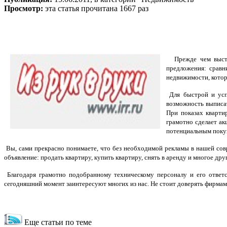
Просмотр:
эта статья прочитана 1667 раз
Прежде чем выст
предложения: сравн
недвижимости, котор
Для быстрой и успе
возможность выписат
При показах кварти
грамотно сделает ак
потенциальным покуп
Вы, сами прекрасно понимаете, что без необходимой рекламы в нашей сов
объявление
:
продать квартиру
, купить квартиру, снять в аренду и многое дру
Благодаря грамотно подобранному техническому персоналу и его ответс
сегодняшний момент заинтересуют многих из нас. Не стоит доверять фирмам
Еще статьи по теме