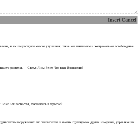
Insert
Cancel
тельны, и вы почувствуете многие улучшения, такие как ментальное и эмоциональное освобождение.
ашего развития. - - Статья Лизы Ренее Что такое Вознесение?
Ренее Как вести себя, сталкиваясь в агрессией
отрудничество вооруженных сил человечества и многих группировок других измерений, управляющих