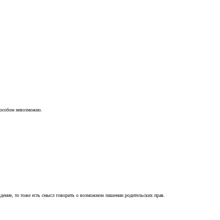
пособом невозможно.
ждение, то тоже есть смысл говорить о возможном лишении родительских прав.