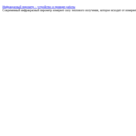
Инфракрасный пирометр – устройство и принцип работы
Современный инфракрасный пирометр измеряет силу теплового излучения, которое исходит от измеряем