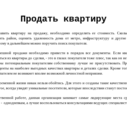
Продать квартиру
авить квартиру на продажу, необходимо определить ее стоимость. Скольк
ить район, оценить удаленность дома от метро, инфраструктуру и другие
ому в дальнейшем можно поручить поиск покупателя.
шной продажи необходимо привести в порядок все документы. Если кварт
ься из квартиры до сделки, - это в глазах покупателя тоже плюс, так как он 
ры потенциальным покупателям собственнику лучше не присутствовать. Пр
центы на наиболее выгодных качествах квартиры и деталях сделки. Кроме тог
ателем не возникнет вполне возможной личностной неприязни.
ременной жизни никак нельзя обойтись. Для этого и созданы такие качеств
гое,
всегда увидят уникальные посетители, которые впоследствии станут пост
твенной работе, данная организация занимает самые лидирующие места с
 - однодневкам, а лучше воспользоваться консультациями ведущих специалист