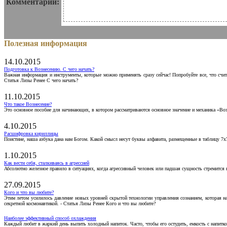
Комментарии:
Полезная информация
14.10.2015
Подготовка к Вознесению. С чего начать?
Важная информация и инструменты, которые можно применять сразу сейчас! Попробуйте все, что счит
Статья Лизы Ренее С чего начать?
11.10.2015
Что такое Вознесение?
Это основное пособие для начинающих, в котором рассматриваются основное значение и механика «Воз
4.10.2015
Расшифровка кириллицы
Поистине, наша азбука дана нам Богом. Какой смысл несут буквы алфавита, размещенные в таблицу 7х
1.10.2015
Как вести себя, сталкиваясь в агрессией
Абсолютно железное правило в ситуациях, когда агрессивный человек или падшая сущность стремится ва
27.09.2015
Кого и что вы любите?
Этим летом усилилось давление новых уровней скрытой технологии управления сознанием, которая н
секретной космонавтикой. - Статья Лизы Ренее Кого и что вы любите?
Наиболее эффективный способ охлаждения
Каждый любит в жаркий день выпить холодный напиток. Часто, чтобы его остудить, емкость с напитко