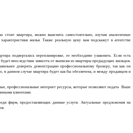
о стоит квартира, можно выяснить самостоятельно, изучив аналогичные
 характеристики жилья. Также реальную цену вам подскажут в агентстве
ира подвергалась перепланировке, ее необходимо узаконить. Если есть
не будет впоследствии зависеть от выписки из квартиры предыдущих жильцов.
авильнее доверить демонстрацию профессиональному брокеру, так как он
о, в данном случае квартира будет как бы обезличена, и между продавцом и
енные, профессиональные интернет ресурсы, которые позволяют подать Ваше
оянными клиентами.
реди фирм, предоставляющих данные услуги.
Актуальные предложения на
ов.