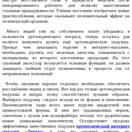
Быстро восстановить силы и зарядиться энергией после
ненормированного рабочего дня позволят качественные
спальные принадлежности. Учёные постоянно изобретают новые
приспособления, которые оказывают положительный эффект на
человеческий организм.
Много людей уже на собственном опыте убедились в
полезности ортопедического матраса, теперь осталось для
полного комплекта купить ещё ортопедическую подушку.
Прежде чем заказывать изделие в интернет-магазине,
необходимо изучить его полезные качества, ознакомиться с
материалами, из которого изготовлена продукция. На этот
спальный аксессуар возлагается основная функция: он должен
защищать шейный отдел позвоночника в процессе сна от
неправильных положений.
Чтобы организм хорошо отдохнул необходимо обеспечить
расслабление мышц и связок. Вот как раз только ортопедическая
подушка и матрас этому способствуют лучшим образом.
Выбирать подушку следует исходя из её формы и наполнения.
Производители чаще всего шьют изделие квадратной или
прямоугольной формы. В нём нет традиционных перьев,
синтепона с пухом или холлофайбера, потому что разработаны
новые уникальные наполнители. Осуществляет продажу
эффективных качественных подушек
ортопедический интернет
магазин «Лепота»
и там вы сможете выбрать по