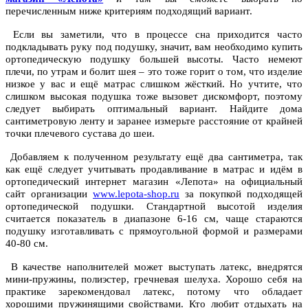
перечисленным ниже критериям подходящий вариант.
Если вы заметили, что в процессе сна приходится часто
подкладывать руку под подушку, значит, вам необходимо купить
ортопедическую подушку большей высоты. Часто немеют
плечи, по утрам и болит шея – это тоже горит о том, что изделие
низкое у вас и ещё матрас слишком жёсткий. Но учтите, что
слишком высокая подушка тоже вызовет дискомфорт, поэтому
следует выбирать оптимальный вариант. Найдите дома
сантиметровую ленту и заранее измерьте расстояние от крайней
точки плечевого сустава до шеи.
Добавляем к полученном результату ещё два сантиметра, так
как ещё следует учитывать продавливание в матрас и идём в
ортопедический интернет магазин «Лепота» на официальный
сайт организации
www.lepota-shop.ru
за покупкой подходящей
ортопедической подушки. Стандартной высотой изделия
считается показатель в диапазоне 6-16 см, чаще стараются
подушку изготавливать с прямоугольной формой и размерами
40-80 см.
В качестве наполнителей может выступать латекс, внедрятся
мини-пружины, полиэстер, гречневая шелуха. Хорошо себя на
практике зарекомендовал латекс, потому что обладает
хорошими пружинящими свойствами. Кто любит отдыхать на